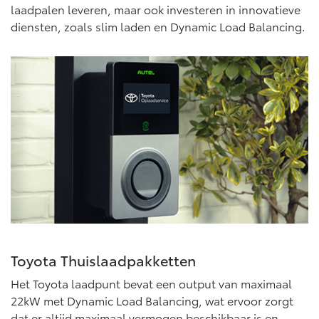
laadpalen leveren, maar ook investeren in innovatieve
Vanaf € 46.301,-
Vanaf € 56.570,-
diensten, zoals slim laden en Dynamic Load Balancing.
Land Cruiser (excl. BTW)
Vanaf € 89.986,-
Toyota Thuislaadpakketten
Het Toyota laadpunt bevat een output van maximaal
22kW met Dynamic Load Balancing, wat ervoor zorgt
dat er altijd maximaal vermogen beschikbaar is en