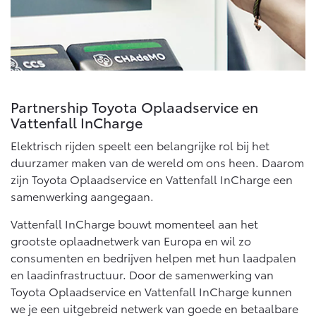
Vanaf € 76.695,-
Vanaf € 27.945,-
Proace (excl. BTW)
Proace Verso
OOK ALS BATTERIJ-
BATTERIJ-ELEKTRISCH
ELEKTRISCH
Partnership Toyota Oplaadservice en
Vattenfall InCharge
Elektrisch rijden speelt een belangrijke rol bij het
duurzamer maken van de wereld om ons heen. Daarom
Vanaf € 37.500,-
Vanaf € 55.950,-
zijn Toyota Oplaadservice en Vattenfall InCharge een
samenwerking aangegaan.
Proace Max (excl. BTW)
Hilux (excl. BTW)
Vattenfall InCharge bouwt momenteel aan het
OOK ALS BATTERIJ-
OOK ALS BATTERIJ-
ELEKTRISCH
ELEKTRISCH
grootste oplaadnetwerk van Europa en wil zo
consumenten en bedrijven helpen met hun laadpalen
en laadinfrastructuur. Door de samenwerking van
Toyota Oplaadservice en Vattenfall InCharge kunnen
we je een uitgebreid netwerk van goede en betaalbare