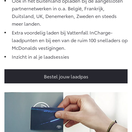
Multimedia
Ook in het buitenland opladen bij de aangesloten
partnernetwerken in o.a. België, Frankrijk,
Connected check
Duitsland, UK, Denemerken, Zweden en steeds
Navigatie updates
bZ4X
bZ4X Touring
meer landen.
BATTERIJ-ELEKTRISCH
BATTERIJ-ELEKTRISCH
Extra voordelig laden bij Vattenfall InCharge-
laadpunten en bij een van de ruim 100 snelladers op
McDonalds vestigingen.
Inzicht in al je laadsessies
Vanaf € 39.995,-
Vanaf € 48.995,-
Bestel jouw laadpas
Mirai
Proace City (excl. BTW)
WATERSTOF-ELEKTRISCH
OOK ALS BATTERIJ-
ELEKTRISCH