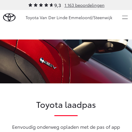
9,3
1.163 beoordelingen
Toyota Van Der Linde Emmeloord/Steenwijk
Over Ons
Modellen
Ons bedrijf
Occasions
Ons bedrijf
Aygo X
Yaris
Onze medewerkers
HYBRIDE
HYBRIDE
Autohopper/Autoverhuur
Nieuws & Acties
Autohopper/Verhuisbus
Toyota laadpas
Contact en Route
Onderhoud
Vacatures
Klantbeoordelingen
Vanaf € 23.750,-
Vanaf € 27.195,-
Eenvoudig onderweg opladen met de pas of app
Diensten
Service & Onderhoud