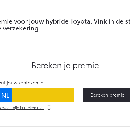
Vanaf € 27.945,-
Vanaf € 37.500,-
Hilux (excl. BTW)
Land Cruiser (excl.
ie voor jouw hybride Toyota. Vink in de st
OOK ALS BATTERIJ-
BTW)
ELEKTRISCH
 verzekering.
Vanaf € 56.570,-
Vanaf € 89.986,-
Bereken je premie
Vul jouw kenteken in
NL
Bereken premie
Ik weet mijn kenteken niet