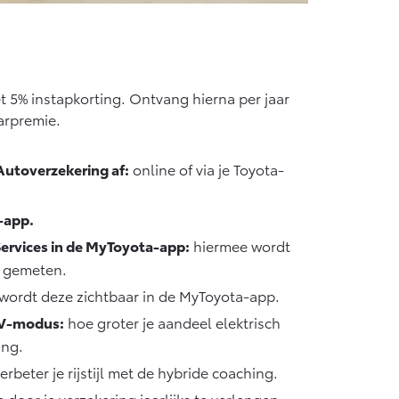
met 5% instapkorting. Ontvang hierna per jaar
aarpremie.
Autoverzekering af:
online of via je Toyota-
-app
.
ervices in de MyToyota-app:
hiermee wordt
ag gemeten.
wordt deze zichtbaar in de MyToyota-app.
 EV-modus:
hoe groter je aandeel elektrisch
ing.
erbeter je rijstijl met de hybride coaching.
e
door je verzekering jaarlijks te verlengen.