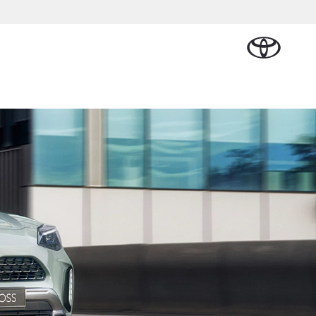
Plan een proefrit
Schade melden
Contact en
Plan een
n
Onderdelen &
Oplaadservice
Bedrijfswagens
Route
proefrit
Urban Cruiser
Accessoires
BATTERIJ-
ELEKTRISCH
Vraag een brochure aan
Werkplaatsafspraak
lplan
cial Lease
Thuislaadpakketten
Bedrijfswagens
Vraag een
maken
Onderdelen
op maat
brochure
tional
Laadpas
aan
Accessoires
Financieren of
Bekijk de verwachte
e
Energie en slim
Contact en
modellen
leasen
Route
Banden
laden
Contact
e
Verzekeren
Vanaf € 32.995,-
en Route
Toyota C-HR
OOK ALS PLUG-IN
nsten
HYBRIDE
/Autoverhuur