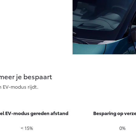
 meer je bespaart
n EV-modus rijdt.
el EV-modus gereden afstand
Besparing op verz
< 15%
0%