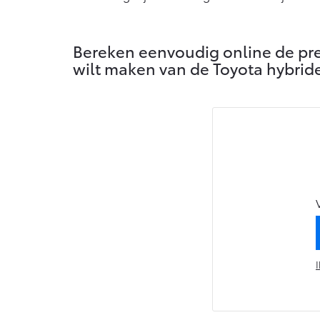
Vanaf € 76.695,-
Proace Max (excl.
Bereken eenvoudig online de prem
BTW)
OOK ALS BATTERIJ-
wilt maken van de Toyota hybride
ELEKTRISCH
Vanaf € 46.301,-