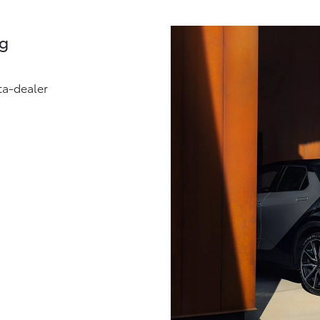
ag
ota-dealer