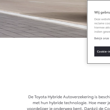
Wij gebru
Vanaf € 33.495,-
Deze website
reclame cook
Toyota C-HR+
hiermee akk
BATTERIJ-
indien gewe
ELEKTRISCH
Bekijk onze 
Cookie-i
Vanaf € 37.995,-
Mirai
WATERSTOF-
ELEKTRISCH
De Toyota Hybride Autoverzekering is beschi
met hun hybride technologie. Hoe meer je 
voordeliger je onderweg bent. Dankzij de C