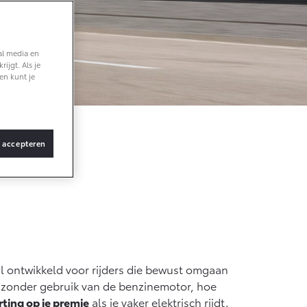
Verhuisbus
Vanaf € 36.495,-
al media en
ijgt. Als je
bZ4X Touring
en kunt je
BATTERIJ-
ELEKTRISCH
s accepteren
Vanaf € 48.995,-
Proace Verso
BATTERIJ-
ELEKTRISCH
al ontwikkeld voor rijders die bewust omgaan
dt zonder gebruik van de benzinemotor, hoe
rting op je premie
als je vaker elektrisch rijdt.