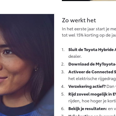
Zo werkt het
In het eerste jaar start je 
tot wel 15% korting op de j
Sluit de Toyota Hybride 
dealer.
Download de MyToyota
Activeer de Connected S
het elektrische rijgedr
Verzekering actief?
Dan 
Rijd zoveel mogelijk in
rijden, hoe hoger je kort
Bekijk je resultaten:
en v
Krijg korting op je premi