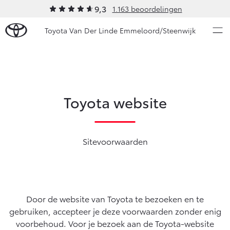
9,3
1.163 beoordelingen
Toyota Van Der Linde Emmeloord/Steenwijk
Over Ons
Modellen
Toyota website
Ons bedrijf
Occasions
Ons bedrijf
Aygo X
Yaris
Onze medewerkers
Sitevoorwaarden
HYBRIDE
HYBRIDE
Autohopper/Autoverhuur
Nieuws & Acties
Autohopper/Verhuisbus
Contact en Route
Onderhoud
Vacatures
Door de website van Toyota te bezoeken en te
gebruiken, accepteer je deze voorwaarden zonder enig
Klantbeoordelingen
Vanaf € 23.750,-
Vanaf € 27.195,-
Diensten
voorbehoud. Voor je bezoek aan de Toyota-website
Service & Onderhoud