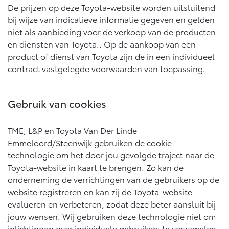
Multimedia
De prijzen op deze Toyota-website worden uitsluitend
Connected check
bij wijze van indicatieve informatie gegeven en gelden
Navigatie updates
niet als aanbieding voor de verkoop van de producten
bZ4X
bZ4X Touring
BATTERIJ-ELEKTRISCH
BATTERIJ-ELEKTRISCH
en diensten van Toyota.. Op de aankoop van een
product of dienst van Toyota zijn de in een individueel
contract vastgelegde voorwaarden van toepassing.
Gebruik van cookies
Vanaf € 39.995,-
Vanaf € 48.995,-
TME, L&P en Toyota Van Der Linde
Emmeloord/Steenwijk gebruiken de cookie-
Mirai
Proace City (excl. BTW)
technologie om het door jou gevolgde traject naar de
WATERSTOF-ELEKTRISCH
OOK ALS BATTERIJ-
Toyota-website in kaart te brengen. Zo kan de
ELEKTRISCH
onderneming de verrichtingen van de gebruikers op de
website registreren en kan zij de Toyota-website
evalueren en verbeteren, zodat deze beter aansluit bij
jouw wensen. Wij gebruiken deze technologie niet om
inlichtingen over individuele gebruikers te verzamelen,