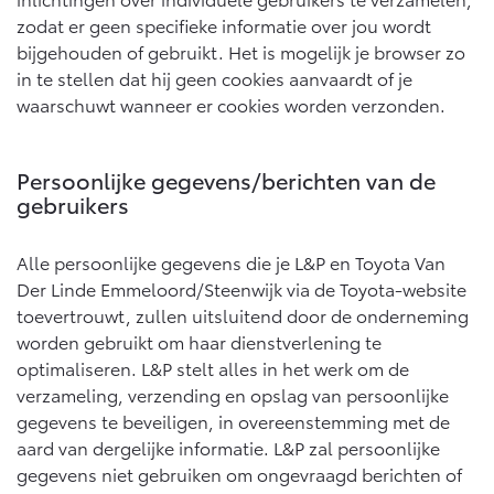
Vanaf € 76.695,-
Vanaf € 27.945,-
zodat er geen specifieke informatie over jou wordt
bijgehouden of gebruikt. Het is mogelijk je browser zo
in te stellen dat hij geen cookies aanvaardt of je
Proace (excl. BTW)
Proace Verso
OOK ALS BATTERIJ-
BATTERIJ-ELEKTRISCH
waarschuwt wanneer er cookies worden verzonden.
ELEKTRISCH
Persoonlijke gegevens/berichten van de
gebruikers
Vanaf € 37.500,-
Vanaf € 55.950,-
Alle persoonlijke gegevens die je L&P en Toyota Van
Der Linde Emmeloord/Steenwijk via de Toyota-website
toevertrouwt, zullen uitsluitend door de onderneming
Proace Max (excl. BTW)
Hilux (excl. BTW)
worden gebruikt om haar dienstverlening te
OOK ALS BATTERIJ-
OOK ALS BATTERIJ-
optimaliseren. L&P stelt alles in het werk om de
ELEKTRISCH
ELEKTRISCH
verzameling, verzending en opslag van persoonlijke
gegevens te beveiligen, in overeenstemming met de
aard van dergelijke informatie. L&P zal persoonlijke
gegevens niet gebruiken om ongevraagd berichten of