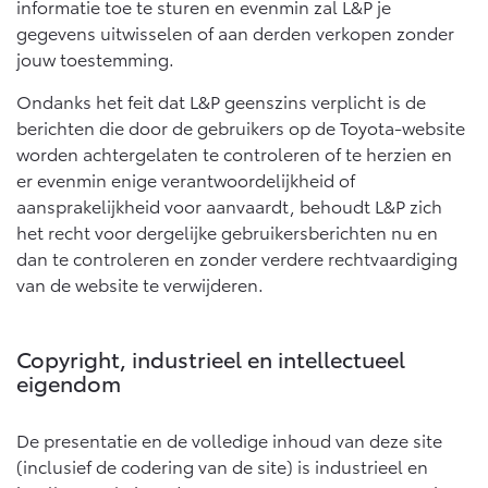
informatie toe te sturen en evenmin zal L&P je
Vanaf € 46.301,-
Vanaf € 56.570,-
gegevens uitwisselen of aan derden verkopen zonder
jouw toestemming.
Land Cruiser (excl. BTW)
Ondanks het feit dat L&P geenszins verplicht is de
berichten die door de gebruikers op de Toyota-website
worden achtergelaten te controleren of te herzien en
er evenmin enige verantwoordelijkheid of
aansprakelijkheid voor aanvaardt, behoudt L&P zich
het recht voor dergelijke gebruikersberichten nu en
dan te controleren en zonder verdere rechtvaardiging
Vanaf € 89.986,-
van de website te verwijderen.
Copyright, industrieel en intellectueel
eigendom
De presentatie en de volledige inhoud van deze site
(inclusief de codering van de site) is industrieel en