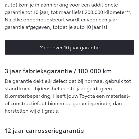
Multimedia
auto) kom je in aanmerking voor een additionele
Connected check
garantie tot 10 jaar, tot maar liefst 200.000 kilometer**.
Navigatie updates
Na elke onderhoudsbeurt wordt er voor een jaar
bZ4X
bZ4X Touring
BATTERIJ-ELEKTRISCH
BATTERIJ-ELEKTRISCH
garantie afgegeven, totdat je auto 10 jaar is!
Meer over 10 jaar garantie
Vanaf € 39.995,-
Vanaf € 48.995,-
3 jaar fabrieksgarantie / 100.000 km
De garantie dekt elk defect dat bij normaal gebruik tot
stand komt. Tijdens het eerste jaar geldt geen
Mirai
Proace City (excl. BTW)
kilometerbeperking. Heeft jouw Toyota een materiaal-
WATERSTOF-ELEKTRISCH
OOK ALS BATTERIJ-
ELEKTRISCH
of constructiefout binnen de garantieperiode, dan
herstellen wij dit gratis.
12 jaar carrosseriegarantie