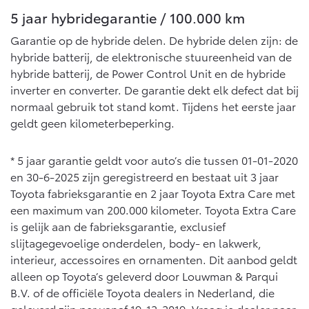
Vanaf € 46.301,-
Vanaf € 56.570,-
5 jaar hybridegarantie / 100.000 km
Garantie op de hybride delen. De hybride delen zijn: de
hybride batterij, de elektronische stuureenheid van de
Land Cruiser (excl. BTW)
hybride batterij, de Power Control Unit en de hybride
inverter en converter. De garantie dekt elk defect dat bij
normaal gebruik tot stand komt. Tijdens het eerste jaar
geldt geen kilometerbeperking.
* 5 jaar garantie geldt voor auto’s die tussen 01-01-2020
Vanaf € 89.986,-
en 30-6-2025 zijn geregistreerd en bestaat uit 3 jaar
Toyota fabrieksgarantie en 2 jaar Toyota Extra Care met
een maximum van 200.000 kilometer. Toyota Extra Care
is gelijk aan de fabrieksgarantie, exclusief
slijtagegevoelige onderdelen, body- en lakwerk,
interieur, accessoires en ornamenten. Dit aanbod geldt
alleen op Toyota’s geleverd door Louwman & Parqui
B.V. of de officiële Toyota dealers in Nederland, die
geleverd zijn per vanaf 19-12-2019. Vraag je dealer naar