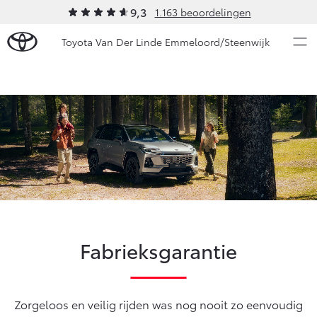
9,3
1.163 beoordelingen
Toyota Van Der Linde Emmeloord/Steenwijk
Over Ons
Modellen
Ons bedrijf
Occasions
Ons bedrijf
Aygo X
Yaris
Onze medewerkers
HYBRIDE
HYBRIDE
Autohopper/Autoverhuur
Nieuws & Acties
Autohopper/Verhuisbus
Fabrieksgarantie
Contact en Route
Onderhoud
Vacatures
Klantbeoordelingen
Vanaf € 23.750,-
Vanaf € 27.195,-
Zorgeloos en veilig rijden was nog nooit zo eenvoudig
Diensten
Service & Onderhoud