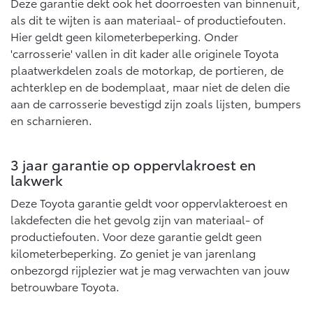
Vanaf € 76.695,-
Vanaf € 27.945,-
Deze garantie dekt ook het doorroesten van binnenuit,
als dit te wijten is aan materiaal- of productiefouten.
Hier geldt geen kilometerbeperking. Onder
'carrosserie' vallen in dit kader alle originele Toyota
Proace (excl. BTW)
Proace Verso
OOK ALS BATTERIJ-
BATTERIJ-ELEKTRISCH
plaatwerkdelen zoals de motorkap, de portieren, de
ELEKTRISCH
achterklep en de bodemplaat, maar niet de delen die
aan de carrosserie bevestigd zijn zoals lijsten, bumpers
en scharnieren.
Vanaf € 37.500,-
Vanaf € 55.950,-
3 jaar garantie op oppervlakroest en
lakwerk
Deze Toyota garantie geldt voor oppervlakteroest en
Proace Max (excl. BTW)
Hilux (excl. BTW)
lakdefecten die het gevolg zijn van materiaal- of
OOK ALS BATTERIJ-
OOK ALS BATTERIJ-
productiefouten. Voor deze garantie geldt geen
ELEKTRISCH
ELEKTRISCH
kilometerbeperking. Zo geniet je van jarenlang
onbezorgd rijplezier wat je mag verwachten van jouw
betrouwbare Toyota.