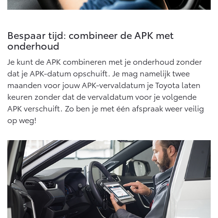
Multimedia
Connected check
Navigatie updates
bZ4X
bZ4X Touring
Bespaar tijd: combineer de APK met
BATTERIJ-ELEKTRISCH
BATTERIJ-ELEKTRISCH
onderhoud
Je kunt de APK combineren met je onderhoud zonder
dat je APK-datum opschuift. Je mag namelijk twee
maanden voor jouw APK-vervaldatum je Toyota laten
keuren zonder dat de vervaldatum voor je volgende
Vanaf € 39.995,-
Vanaf € 48.995,-
APK verschuift. Zo ben je met één afspraak weer veilig
op weg!
Mirai
Proace City (excl. BTW)
WATERSTOF-ELEKTRISCH
OOK ALS BATTERIJ-
ELEKTRISCH