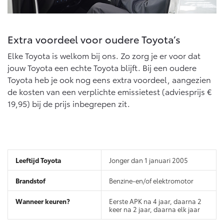
Vanaf € 76.695,-
Vanaf € 27.945,-
Extra voordeel voor oudere Toyota’s
Proace (excl. BTW)
Proace Verso
OOK ALS BATTERIJ-
BATTERIJ-ELEKTRISCH
ELEKTRISCH
Elke Toyota is welkom bij ons. Zo zorg je er voor dat
jouw Toyota een echte Toyota blijft. Bij een oudere
Toyota heb je ook nog eens extra voordeel, aangezien
de kosten van een verplichte emissietest (adviesprijs €
19,95) bij de prijs inbegrepen zit.
Vanaf € 37.500,-
Vanaf € 55.950,-
Proace Max (excl. BTW)
Hilux (excl. BTW)
Jonger dan 1 januari 2005
OOK ALS BATTERIJ-
OOK ALS BATTERIJ-
ELEKTRISCH
ELEKTRISCH
Benzine-en/of elektromotor
Eerste APK na 4 jaar, daarna 2
keer na 2 jaar, daarna elk jaar