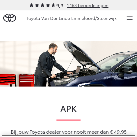
9,3
1.163 beoordelingen
Toyota Van Der Linde Emmeloord/Steenwijk
Over Ons
Modellen
Ons bedrijf
Occasions
Ons bedrijf
Aygo X
Yaris
Onze medewerkers
HYBRIDE
HYBRIDE
Autohopper/Autoverhuur
Nieuws & Acties
Autohopper/Verhuisbus
APK
Contact en Route
Onderhoud
Vacatures
Klantbeoordelingen
Vanaf € 23.750,-
Vanaf € 27.195,-
Bij jouw Toyota dealer voor nooit meer dan € 49,95
Diensten
Service & Onderhoud