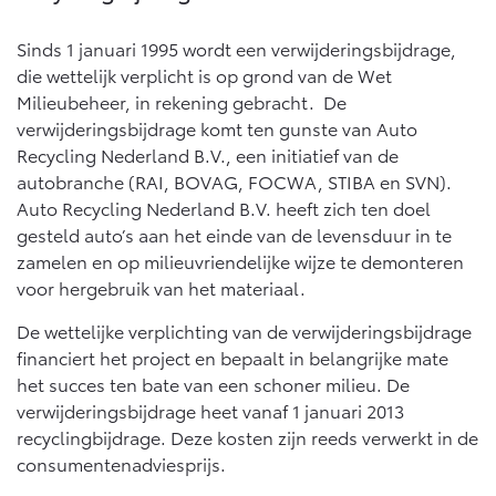
Multimedia
Connected check
Sinds 1 januari 1995 wordt een verwijderingsbijdrage,
Navigatie updates
bZ4X
bZ4X Touring
die wettelijk verplicht is op grond van de Wet
BATTERIJ-ELEKTRISCH
BATTERIJ-ELEKTRISCH
Milieubeheer, in rekening gebracht. De
verwijderingsbijdrage komt ten gunste van Auto
Recycling Nederland B.V., een initiatief van de
autobranche (RAI, BOVAG, FOCWA, STIBA en SVN).
Auto Recycling Nederland B.V. heeft zich ten doel
gesteld auto’s aan het einde van de levensduur in te
Vanaf € 39.995,-
Vanaf € 48.995,-
zamelen en op milieuvriendelijke wijze te demonteren
voor hergebruik van het materiaal.
Mirai
Proace City (excl. BTW)
De wettelijke verplichting van de verwijderingsbijdrage
WATERSTOF-ELEKTRISCH
OOK ALS BATTERIJ-
financiert het project en bepaalt in belangrijke mate
ELEKTRISCH
het succes ten bate van een schoner milieu. De
verwijderingsbijdrage heet vanaf 1 januari 2013
recyclingbijdrage. Deze kosten zijn reeds verwerkt in de
consumentenadviesprijs.