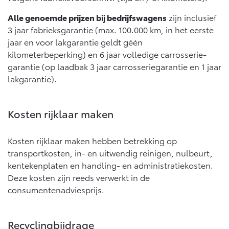
10 jaar batterijgarantie
Energie en slim laden
Alle genoemde prijzen bij bedrijfswagens
zijn inclusief
Bedrijfswagens
Toyota fabrieksgarantie
Corolla Cross
Toyota C-HR
3 jaar fabrieksgarantie (max. 100.000 km, in het eerste
HYBRIDE
OOK ALS PLUG-IN
jaar en voor lakgarantie geldt géén
HYBRIDE
Bedrijfswagens op maat
Verzekeren
Onderdelen & Accessoires
kilometerbeperking) en 6 jaar volledige carrosserie-
Financieren of leasen
garantie (op laadbak 3 jaar carrosseriegarantie en 1 jaar
Toyota Autoverzekering
Verzekeren
lakgarantie).
Onderdelen
Toyota Hybride Autoverzekering
Accessoires
Vanaf € 39.995,-
Vanaf € 36.495,-
Banden
Kosten rijklaar maken
Overige diensten
Kosten rijklaar maken hebben betrekking op
Connected
Toyota C-HR+
RAV4
Autohopper/Autoverhuur
transportkosten, in- en uitwendig reinigen, nulbeurt,
BATTERIJ-ELEKTRISCH
PLUG-IN HYBRIDE
Autohopper/Verhuisbus
kentekenplaten en handling- en administratiekosten.
Connected Services
Deze kosten zijn reeds verwerkt in de
MyToyota login
consumentenadviesprijs.
MyToyota App
Abonnementen
Recyclingbijdrage
Vanaf € 37.995,-
Vanaf € 49.995,-