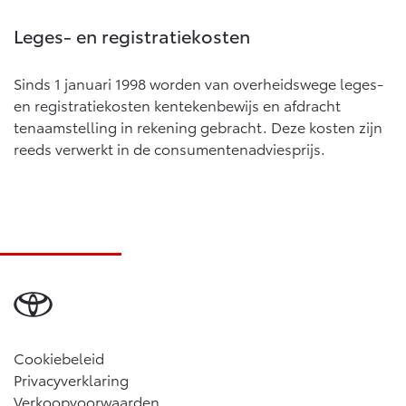
Vanaf € 76.695,-
Vanaf € 27.945,-
Leges- en registratiekosten
Proace (excl. BTW)
Proace Verso
Sinds 1 januari 1998 worden van overheidswege leges-
OOK ALS BATTERIJ-
BATTERIJ-ELEKTRISCH
ELEKTRISCH
en registratiekosten kentekenbewijs en afdracht
tenaamstelling in rekening gebracht. Deze kosten zijn
reeds verwerkt in de consumentenadviesprijs.
Vanaf € 37.500,-
Vanaf € 55.950,-
Proace Max (excl. BTW)
Hilux (excl. BTW)
OOK ALS BATTERIJ-
OOK ALS BATTERIJ-
ELEKTRISCH
ELEKTRISCH
Cookiebeleid
Privacyverklaring
Verkoopvoorwaarden