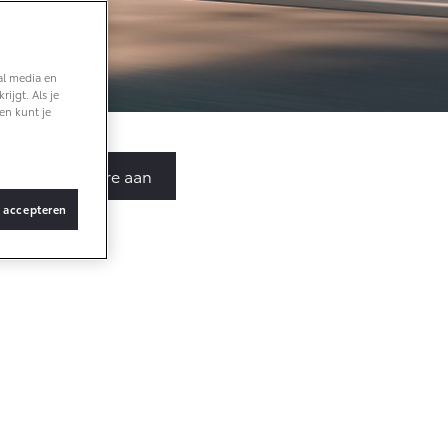
Verhuisbus
Vanaf € 36.495,-
al media en
ijgt. Als je
bZ4X Touring
en kunt je
BATTERIJ-
ELEKTRISCH
Vraag brochure aan
s accepteren
Vanaf € 48.995,-
Proace Verso
BATTERIJ-
ELEKTRISCH
pecifieke
form