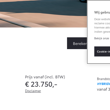
Wij gebru
Vanaf € 33.495,-
Deze website
reclame cook
Toyota C-HR+
hiermee akk
BATTERIJ-
indien gewe
ELEKTRISCH
Bekijk onze 
Bereken Private Leas
Cookie-i
Vanaf € 37.995,-
Mirai
Prijs vanaf (incl. BTW)
WATERSTOF-
Brandsto
€ 23.750,-
ELEKTRISCH
HYBRID
vanaf 3
Disclaimer
De genoemde waarden zijn de hoogste of laagste voor de 
combinatie of uitvoering. Het brandstofverbruik en de 