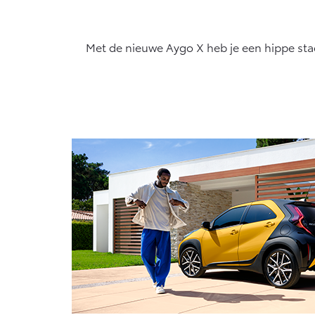
algemeen geldende wetgeving.
Vanaf € 76.695,-
Proace Max (excl.
Met de nieuwe Aygo X heb je een hippe stads
BTW)
OOK ALS BATTERIJ-
ELEKTRISCH
Vanaf € 46.301,-