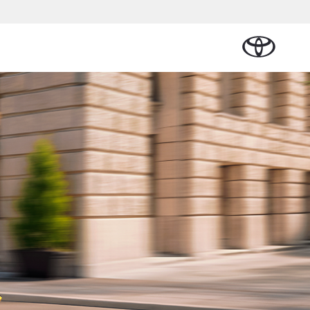
Plan een proefrit
Schade melden
Contact en
Plan een
n
Onderdelen &
Oplaadservice
Bedrijfswagens
Route
proefrit
Urban Cruiser
Accessoires
BATTERIJ-
ELEKTRISCH
Vraag een brochure aan
Werkplaatsafspraak
lplan
cial Lease
Thuislaadpakketten
Bedrijfswagens
Vraag een
maken
Onderdelen
op maat
brochure
tional
Laadpas
aan
Accessoires
Financieren of
Bekijk de verwachte
e
Energie en slim
Contact en
modellen
leasen
Route
Banden
laden
Contact
e
Verzekeren
Vanaf € 32.995,-
en Route
Toyota C-HR
OOK ALS PLUG-IN
nsten
HYBRIDE
/Autoverhuur