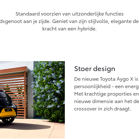
Vanaf € 27.945,-
Vanaf € 37.500,-
Standaard voorzien van uitzonderlijke functies
Hilux (excl. BTW)
Land Cruiser (excl.
genoot aan je zijde. Geniet van zijn stijlvolle, elegante d
OOK ALS BATTERIJ-
BTW)
ELEKTRISCH
kracht van een hybride.
Vanaf € 56.570,-
Vanaf € 89.986,-
Stoer design
De nieuwe Toyota Aygo X i
persoonlijkheid - een energ
Met krachtige proporties en
nieuwe dimensie aan het de
crossover in zich draagt.