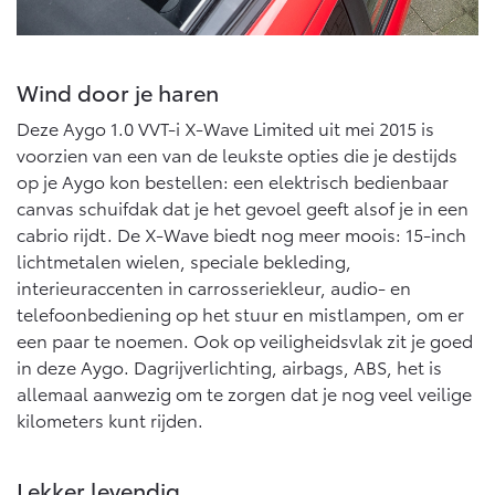
Vanaf € 46.301,-
Vanaf € 56.570,-
Wind door je haren
Land Cruiser (excl. BTW)
Deze Aygo 1.0 VVT-i X-Wave Limited uit mei 2015 is
voorzien van een van de leukste opties die je destijds
op je Aygo kon bestellen: een elektrisch bedienbaar
canvas schuifdak dat je het gevoel geeft alsof je in een
cabrio rijdt. De X-Wave biedt nog meer moois: 15-inch
lichtmetalen wielen, speciale bekleding,
Vanaf € 89.986,-
interieuraccenten in carrosseriekleur, audio- en
telefoonbediening op het stuur en mistlampen, om er
een paar te noemen. Ook op veiligheidsvlak zit je goed
in deze Aygo. Dagrijverlichting, airbags, ABS, het is
allemaal aanwezig om te zorgen dat je nog veel veilige
kilometers kunt rijden.
Lekker levendig