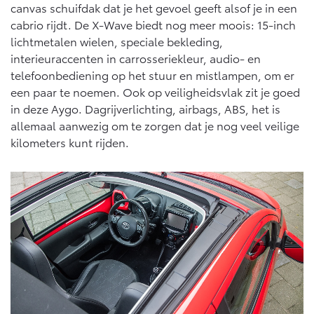
Vanaf € 76.695,-
Vanaf € 27.945,-
canvas schuifdak dat je het gevoel geeft alsof je in een
cabrio rijdt. De X-Wave biedt nog meer moois: 15-inch
lichtmetalen wielen, speciale bekleding,
Proace (excl. BTW)
Proace Verso
interieuraccenten in carrosseriekleur, audio- en
OOK ALS BATTERIJ-
BATTERIJ-ELEKTRISCH
telefoonbediening op het stuur en mistlampen, om er
ELEKTRISCH
een paar te noemen. Ook op veiligheidsvlak zit je goed
in deze Aygo. Dagrijverlichting, airbags, ABS, het is
allemaal aanwezig om te zorgen dat je nog veel veilige
kilometers kunt rijden.
Vanaf € 37.500,-
Vanaf € 55.950,-
Proace Max (excl. BTW)
Hilux (excl. BTW)
OOK ALS BATTERIJ-
OOK ALS BATTERIJ-
ELEKTRISCH
ELEKTRISCH