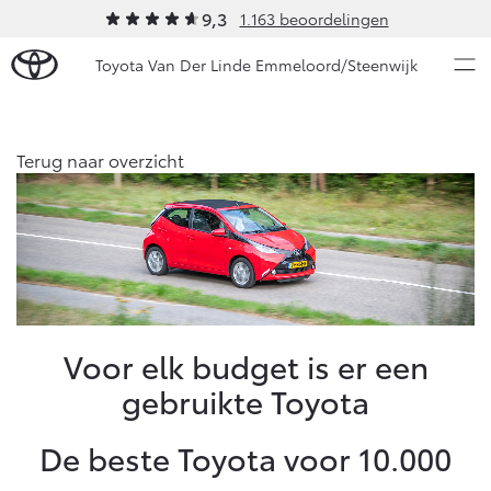
9,3
1.163 beoordelingen
Toyota Van Der Linde Emmeloord/Steenwijk
Over Ons
Terug naar overzicht
Modellen
Ons bedrijf
Occasions
Ons bedrijf
Aygo X
Yaris
Onze medewerkers
HYBRIDE
HYBRIDE
Autohopper/Autoverhuur
Nieuws & Acties
Voor elk budget is er een
Autohopper/Verhuisbus
gebruikte Toyota
Contact en Route
Onderhoud
Vacatures
De beste Toyota voor 10.000
Klantbeoordelingen
Vanaf € 23.750,-
Vanaf € 27.195,-
Diensten
Service & Onderhoud