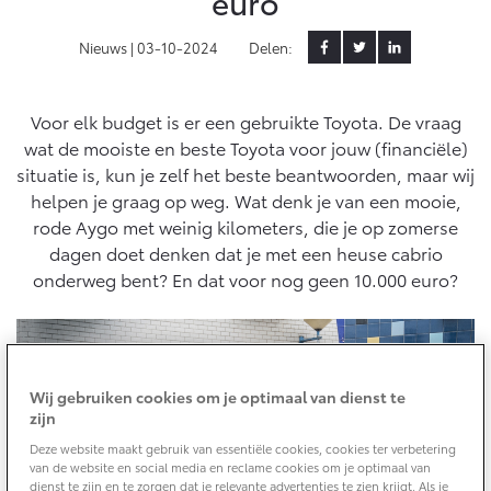
euro
Yaris Cross
Urban Cruiser
Nieuws |
03-10-2024
Delen:
Werkplaatsafspraak
Zakelijk
HYBRIDE
BATTERIJ-ELEKTRISCH
Private Lease
Onderhoud op Maat
APK
Voor elk budget is er een gebruikte Toyota. De vraag
Wat is Private Lease?
Zakelijk
Werkplaatsafspraak maken
Airco check
wat de mooiste en beste Toyota voor jouw (financiële)
Bereken je maandbedrag
situatie is, kun je zelf het beste beantwoorden, maar wij
Vakantiecheck
Private Lease voor ZZP
Toyota voor de zaak
helpen je graag op weg. Wat denk je van een mooie,
Contact en Route
Hybride Zekerheid Controle
Vanaf € 31.895,-
Vanaf € 32.995,-
rode Aygo met weinig kilometers, die je op zomerse
Leaserijder
Toyota handleidingen
dagen doet denken dat je met een heuse cabrio
ZZP
Financieren
Schade melden
Toyota Service Informatie (SIL)
onderweg bent? En dat voor nog geen 10.000 euro?
Wagenparkbeheer
Corolla Hatchback
Corolla Touring Sports
HYBRIDE
HYBRIDE
Toyota Betaalplan
Plan een proefrit
Schade & Garantie
Leasen
Vraag een brochure aan
Oplaadservice
Wij gebruiken cookies om je optimaal van dienst te
Toyota Pechhulp
zijn
Financial Lease
Schade & Glasherstel
Deze website maakt gebruik van essentiële cookies, cookies ter verbetering
Thuislaadpakketten
Operational Lease
Bekijk de verwachte modellen
10 jaar Toyota garantie
Vanaf € 33.495,-
Vanaf € 35.495,-
van de website en social media en reclame cookies om je optimaal van
Laadpas
dienst te zijn en te zorgen dat je relevante advertenties te zien krijgt. Als je