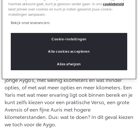
10 jaar batterijgarantie
hiermee akkoord gaat, kunt je gewoon verder gaan. In ons
cookiebeleid
Energie en slim laden
leest jemeer over cookies en kunt je indien gewenst jouw cookie-
Bedrijfswagens
Toyota fabrieksgarantie
instellingen aanpassen.
Corolla Cross
Toyota C-HR
HYBRIDE
OOK ALS PLUG-IN
Bekijk onze leveranciers
HYBRIDE
Bedrijfswagens op maat
Verzekeren
Onderdelen & Accessoires
Financieren of leasen
Veel keuze
Cookie-instellingen
Toyota Autoverzekering
Verzekeren
Onderdelen
Zoeken naar je droomoccasion is leuk, maar dat
Alle cookies accepteren
Toyota Hybride Autoverzekering
Accessoires
betekent niet dat het makkelijk is. Stel, je hebt een
Vanaf € 39.995,-
Vanaf € 36.495,-
budget van 10.000 euro en je wilt daarvan een mooie
Alles afwijzen
Banden
Toyota kopen. Dan kun je kiezen uit allerlei prachtige,
Overige diensten
jonge Aygo’s, met weinig kilometers en wat minder
Connected
opties, of met wat meer opties en meer kilometers. Een
Toyota C-HR+
RAV4
Autohopper/Autoverhuur
BATTERIJ-ELEKTRISCH
PLUG-IN HYBRIDE
Yaris met wat meer ervaring ligt ook binnen bereik en je
Autohopper/Verhuisbus
kunt zelfs kiezen voor een praktische Verso, een grote
Connected Services
Avensis of een fijne Auris met hogere
MyToyota login
kilometerstanden. Dus: wat te doen? In dit geval kiezen
MyToyota App
we toch voor de Aygo.
Abonnementen
Vanaf € 37.995,-
Vanaf € 49.995,-