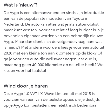
Multimedia
Wat is ‘nieuw’?
Connected check
De Aygo is een allemansvriend en sinds zijn introductie
Navigatie updates
bZ4X
bZ4X Touring
een van de populairste modellen van Toyota in
BATTERIJ-ELEKTRISCH
BATTERIJ-ELEKTRISCH
Nederland. De auto kan alles wat je als automobilist
maar kunt wensen. Voor een relatief laag budget kun je
bovendien eigenaar worden van een behoorlijk nieuwe
Aygo. Maar dan dient zich de volgende vraag aan: wat
is nieuw? Met andere woorden: kies je voor een auto uit
2020 met een kleine ton aan kilometers op de klok? Of
Vanaf € 39.995,-
Vanaf € 48.995,-
ga je voor een auto die weliswaar negen jaar oud is,
maar nog geen 40.000 kilometer op de teller heeft? We
kiezen voor het laatste!
Mirai
Proace City (excl. BTW)
WATERSTOF-ELEKTRISCH
OOK ALS BATTERIJ-
ELEKTRISCH
Wind door je haren
Deze Aygo 1.0 VVT-i X-Wave Limited uit mei 2015 is
voorzien van een van de leukste opties die je destijds
op je Aygo kon bestellen: een elektrisch bedienbaar