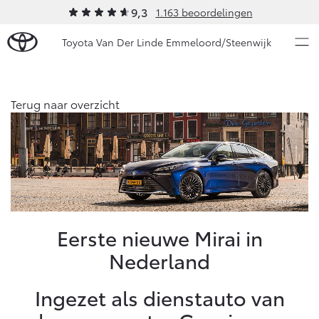
9,3
1.163 beoordelingen
Toyota Van Der Linde Emmeloord/Steenwijk
Over Ons
Terug naar overzicht
Modellen
Ons bedrijf
Occasions
Ons bedrijf
Aygo X
Yaris
Onze medewerkers
HYBRIDE
HYBRIDE
Autohopper/Autoverhuur
Nieuws & Acties
Eerste nieuwe Mirai in
Autohopper/Verhuisbus
Nederland
Contact en Route
Onderhoud
Vacatures
Ingezet als dienstauto van
Klantbeoordelingen
Vanaf € 23.750,-
Vanaf € 27.195,-
Diensten
Service & Onderhoud