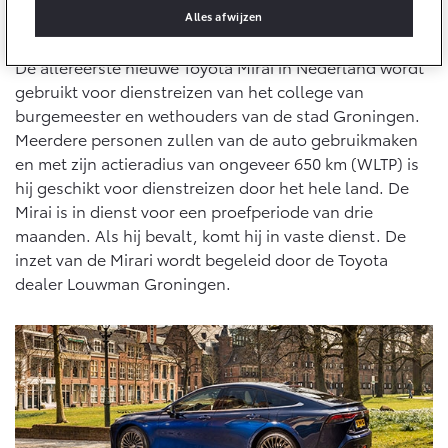
10 jaar batterijgarantie
Alles afwijzen
Energie en slim laden
Dienstreizen door het hele land
Bedrijfswagens
Toyota fabrieksgarantie
Corolla Cross
Toyota C-HR
De allereerste nieuwe Toyota Mirai in Nederland wordt
HYBRIDE
OOK ALS PLUG-IN
HYBRIDE
Bedrijfswagens op maat
gebruikt voor dienstreizen van het college van
Verzekeren
Onderdelen & Accessoires
burgemeester en wethouders van de stad Groningen.
Financieren of leasen
Meerdere personen zullen van de auto gebruikmaken
Toyota Autoverzekering
Verzekeren
Onderdelen
en met zijn actieradius van ongeveer 650 km (WLTP) is
Toyota Hybride Autoverzekering
Accessoires
hij geschikt voor dienstreizen door het hele land. De
Vanaf € 39.995,-
Vanaf € 36.495,-
Mirai is in dienst voor een proefperiode van drie
Banden
maanden. Als hij bevalt, komt hij in vaste dienst. De
Overige diensten
inzet van de Mirari wordt begeleid door de Toyota
Connected
dealer Louwman Groningen.
Toyota C-HR+
RAV4
Autohopper/Autoverhuur
BATTERIJ-ELEKTRISCH
PLUG-IN HYBRIDE
Autohopper/Verhuisbus
Connected Services
MyToyota login
MyToyota App
Abonnementen
Vanaf € 37.995,-
Vanaf € 49.995,-