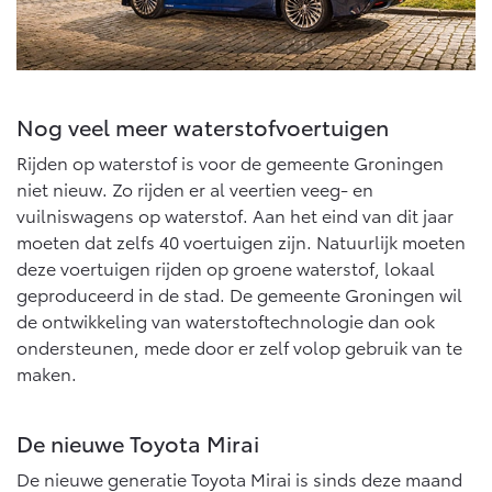
Multimedia
Connected check
Navigatie updates
bZ4X
bZ4X Touring
BATTERIJ-ELEKTRISCH
BATTERIJ-ELEKTRISCH
Nog veel meer waterstofvoertuigen
Rijden op waterstof is voor de gemeente Groningen
niet nieuw. Zo rijden er al veertien veeg- en
vuilniswagens op waterstof. Aan het eind van dit jaar
moeten dat zelfs 40 voertuigen zijn. Natuurlijk moeten
Vanaf € 39.995,-
Vanaf € 48.995,-
deze voertuigen rijden op groene waterstof, lokaal
geproduceerd in de stad. De gemeente Groningen wil
de ontwikkeling van waterstoftechnologie dan ook
Mirai
Proace City (excl. BTW)
WATERSTOF-ELEKTRISCH
OOK ALS BATTERIJ-
ondersteunen, mede door er zelf volop gebruik van te
ELEKTRISCH
maken.
De nieuwe Toyota Mirai
De nieuwe generatie Toyota Mirai is sinds deze maand