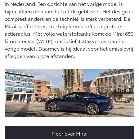
Vanaf € 76.695,-
Vanaf € 27.945,-
in Nederland. Ten opzichte van het vorige model is
bijna alleen de naam hetzelfde gebleven. Het design is
compleet anders en de techniek is sterk verbeterd. De
Proace (excl. BTW)
Proace Verso
Mirai is efficiënter, krachtiger en heeft een grotere
OOK ALS BATTERIJ-
BATTERIJ-ELEKTRISCH
actieradius. Met volle waterstoftanks komt de Mirai 650
ELEKTRISCH
kilometer ver (WLTP), dat is liefst 30% verder dan het
vorige model. Daarmee is hij ideaal voor het emissievrij
afleggen van grote afstanden.
Vanaf € 37.500,-
Vanaf € 55.950,-
Proace Max (excl. BTW)
Hilux (excl. BTW)
OOK ALS BATTERIJ-
OOK ALS BATTERIJ-
ELEKTRISCH
ELEKTRISCH
Meer over Mirai