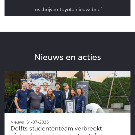
Vanaf € 46.301,-
Vanaf € 56.570,-
Inschrijven Toyota nieuwsbrief
Land Cruiser (excl. BTW)
Nieuws en acties
Vanaf € 89.986,-
Nieuws | 31-07-2023
Delfts studententeam verbreekt
afstandsrecord voor waterstof-