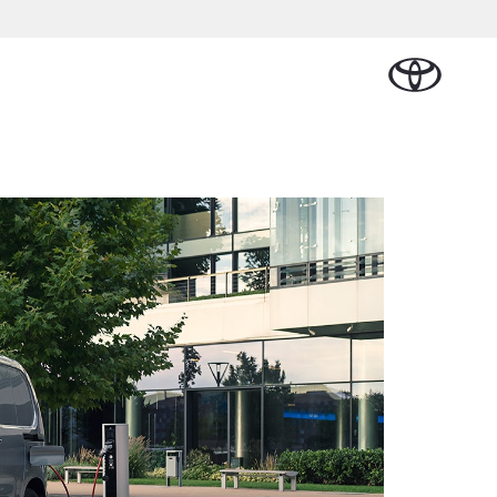
Plan een proefrit
Schade melden
Contact en
Plan een
n
Onderdelen &
Oplaadservice
Bedrijfswagens
Route
proefrit
Urban Cruiser
Accessoires
BATTERIJ-
ELEKTRISCH
Vraag een brochure aan
Werkplaatsafspraak
lplan
cial Lease
Thuislaadpakketten
Bedrijfswagens
Vraag een
maken
Onderdelen
op maat
brochure
tional
Laadpas
aan
Accessoires
Financieren of
Bekijk de verwachte
e
Energie en slim
Contact en
modellen
leasen
Route
Banden
laden
Contact
e
Verzekeren
Vanaf € 32.995,-
en Route
Toyota C-HR
OOK ALS PLUG-IN
nsten
HYBRIDE
/Autoverhuur