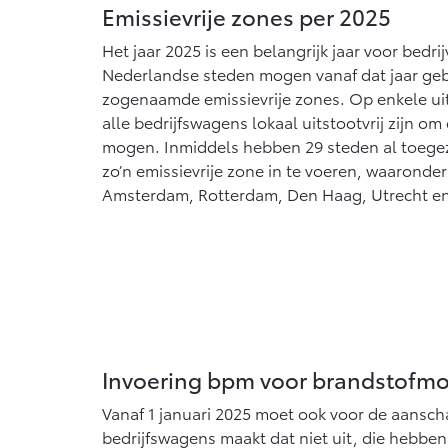
Vanaf € 76.695,-
Emissievrije zones per 2025
Het jaar 2025 is een belangrijk jaar voor bedr
Proace Max (excl.
BTW)
Nederlandse steden mogen vanaf dat jaar ge
OOK ALS BATTERIJ-
zogenaamde emissievrije zones. Op enkele u
ELEKTRISCH
alle bedrijfswagens lokaal uitstootvrij zijn o
mogen. Inmiddels hebben 29 steden al toegez
zo’n emissievrije zone in te voeren, waaronder
Amsterdam, Rotterdam, Den Haag, Utrecht e
Vanaf € 46.301,-
Invoering bpm voor brandstofm
Vanaf 1 januari 2025 moet ook voor de aansch
bedrijfswagens maakt dat niet uit, die hebbe