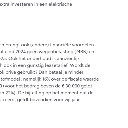
xtra investeren in een elektrische
en brengt ook (andere) financiële voordelen
 tot eind 2024 geen wegenbelasting (MRB) en
025. Ook het onderhoud is aanzienlijk
ch ook in een gunstig leasetarief. Wordt de
ok privé gebruikt? Dan betaal je minder
dstofmodel, namelijk 16% over de fiscale waarde
00 (voor het bedrag boven de € 30.000 geldt
an 22%). De bijtelling op het moment dat de
treerd, geldt bovendien voor vijf jaar.