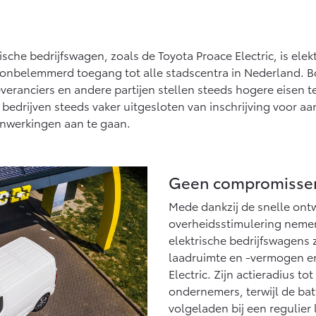
che bedrijfswagen, zoals de Toyota Proace Electric, is elek
aks onbelemmerd toegang tot alle stadscentra in Nederland. 
eranciers en andere partijen stellen steeds hogere eisen 
 bedrijven steeds vaker uitgesloten van inschrijving voor a
nwerkingen aan te gaan.
Geen compromisse
Mede dankzij de snelle ontw
overheidsstimulering nemen
elektrische bedrijfswagens
laadruimte en -vermogen en
Electric. Zijn actieradius t
ondernemers, terwijl de batt
volgeladen bij een regulie