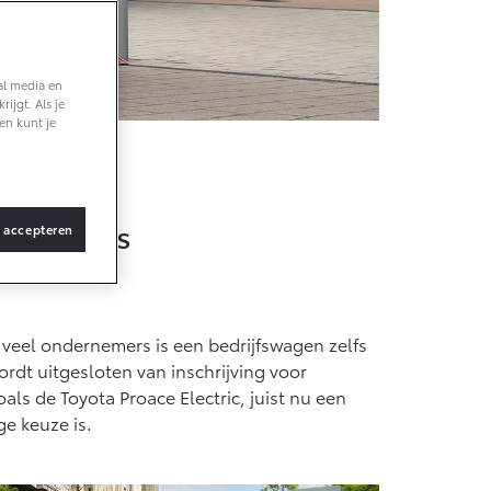
Verhuisbus
Vanaf € 36.495,-
al media en
ijgt. Als je
bZ4X Touring
en kunt je
BATTERIJ-
ELEKTRISCH
ge keuze
ije zones
s accepteren
Vanaf € 48.995,-
Proace Verso
veel ondernemers is een bedrijfswagen zelfs
BATTERIJ-
ELEKTRISCH
rdt uitgesloten van inschrijving voor
s de Toyota Proace Electric, juist nu een
ge keuze is.