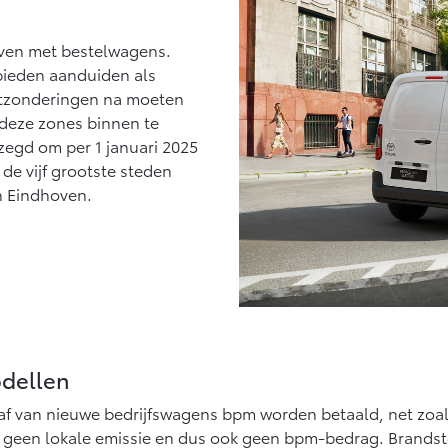
Vanaf € 27.945,-
Vanaf € 37.500,-
ijven met bestelwagens.
Hilux (excl. BTW)
Land Cruiser (excl.
OOK ALS BATTERIJ-
BTW)
bieden aanduiden als
ELEKTRISCH
itzonderingen na moeten
m deze zones binnen te
egd om per 1 januari 2025
 de vijf grootste steden
n Eindhoven.
Vanaf € 56.570,-
Vanaf € 89.986,-
odellen
af van nieuwe bedrijfswagens bpm worden betaald, net zoals
n geen lokale emissie en dus ook geen bpm-bedrag. Brandst