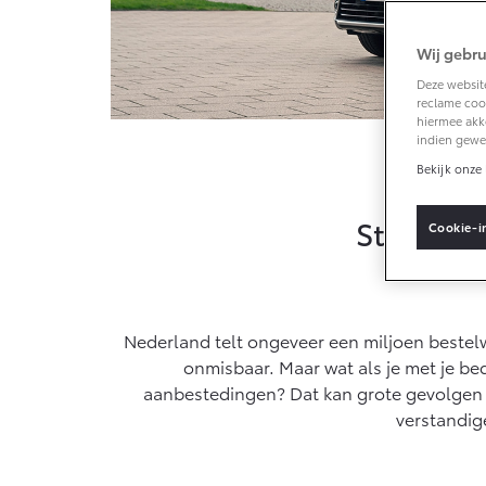
Wij gebru
Vanaf € 33.495,-
Deze website
reclame cook
Toyota C-HR+
hiermee akk
BATTERIJ-
indien gewe
ELEKTRISCH
Elektri
Bekijk onze 
Steeds m
Cookie-i
Vanaf € 37.995,-
Mirai
Nederland telt ongeveer een miljoen bestel
WATERSTOF-
ELEKTRISCH
onmisbaar. Maar wat als je met je be
aanbestedingen? Dat kan grote gevolgen h
verstandige