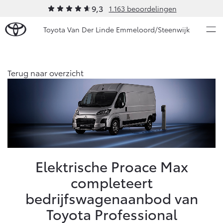
9,3
1.163 beoordelingen
Toyota Van Der Linde Emmeloord/Steenwijk
Over Ons
Terug naar overzicht
Modellen
Ons bedrijf
Occasions
Ons bedrijf
Aygo X
Yaris
Onze medewerkers
HYBRIDE
HYBRIDE
Autohopper/Autoverhuur
Nieuws & Acties
Elektrische Proace Max
Autohopper/Verhuisbus
completeert
Contact en Route
Onderhoud
Vacatures
bedrijfswagenaanbod van
Klantbeoordelingen
Vanaf € 23.750,-
Vanaf € 27.195,-
Toyota Professional
Diensten
Service & Onderhoud