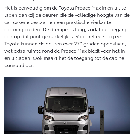
Multimedia
Het is eenvoudig om de Toyota Proace Max in en uit te
Connected check
laden dankzij de deuren die de volledige hoogte van de
Navigatie updates
bZ4X
bZ4X Touring
carrosserie beslaan en een praktische vierkante
BATTERIJ-ELEKTRISCH
BATTERIJ-ELEKTRISCH
opening bieden. De drempel is laag, zodat de toegang
ook op dat punt gemakkelijk is. Voor het eerst bij een
Toyota kunnen de deuren over 270 graden openslaan,
wat extra ruimte rond de Proace Max biedt voor het in-
en uitladen. Ook maakt het de toegang tot de cabine
eenvoudiger.
Vanaf € 39.995,-
Vanaf € 48.995,-
Mirai
Proace City (excl. BTW)
WATERSTOF-ELEKTRISCH
OOK ALS BATTERIJ-
ELEKTRISCH