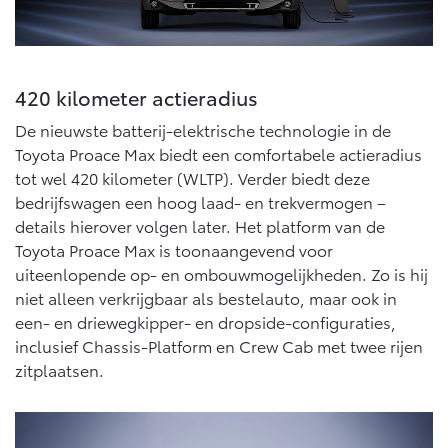
Vanaf € 76.695,-
Vanaf € 27.945,-
Proace (excl. BTW)
Proace Verso
OOK ALS BATTERIJ-
BATTERIJ-ELEKTRISCH
420 kilometer actieradius
ELEKTRISCH
De nieuwste batterij-elektrische technologie in de
Toyota Proace Max biedt een comfortabele actieradius
tot wel 420 kilometer (WLTP). Verder biedt deze
bedrijfswagen een hoog laad- en trekvermogen –
details hierover volgen later. Het platform van de
Vanaf € 37.500,-
Vanaf € 55.950,-
Toyota Proace Max is toonaangevend voor
uiteenlopende op- en ombouwmogelijkheden. Zo is hij
niet alleen verkrijgbaar als bestelauto, maar ook in
Proace Max (excl. BTW)
Hilux (excl. BTW)
een- en driewegkipper- en dropside-configuraties,
OOK ALS BATTERIJ-
OOK ALS BATTERIJ-
ELEKTRISCH
ELEKTRISCH
inclusief Chassis-Platform en Crew Cab met twee rijen
zitplaatsen.