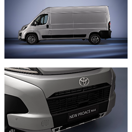
Vanaf € 46.301,-
Vanaf € 56.570,-
Land Cruiser (excl. BTW)
Vanaf € 89.986,-