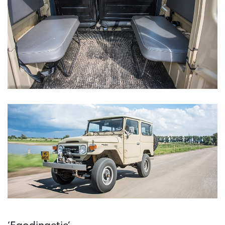
‘Egodingetje’