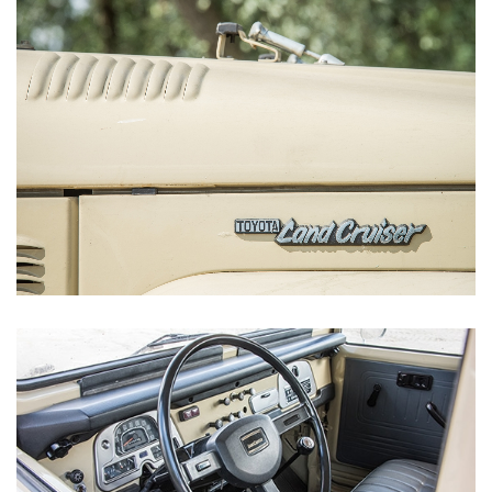
Vanaf € 76.695,-
Vanaf € 27.945,-
Proace (excl. BTW)
Proace Verso
OOK ALS BATTERIJ-
BATTERIJ-ELEKTRISCH
ELEKTRISCH
Vanaf € 37.500,-
Vanaf € 55.950,-
Proace Max (excl. BTW)
Hilux (excl. BTW)
OOK ALS BATTERIJ-
OOK ALS BATTERIJ-
ELEKTRISCH
ELEKTRISCH