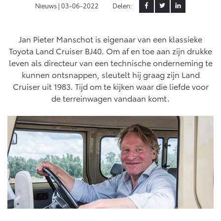
Nieuws |
03-06-2022
Delen:
Yaris Cross
Urban Cruiser
Werkplaatsafspraak
Zakelijk
HYBRIDE
BATTERIJ-ELEKTRISCH
Private Lease
Onderhoud op Maat
Jan Pieter Manschot is eigenaar van een klassieke
Toyota Land Cruiser BJ40. Om af en toe aan zijn drukke
APK
Wat is Private Lease?
Zakelijk
leven als directeur van een technische onderneming te
Werkplaatsafspraak maken
Airco check
Bereken je maandbedrag
kunnen ontsnappen, sleutelt hij graag zijn Land
Vakantiecheck
Private Lease voor ZZP
Cruiser uit 1983. Tijd om te kijken waar die liefde voor
Toyota voor de zaak
Contact en Route
Hybride Zekerheid Controle
Vanaf € 31.895,-
Vanaf € 32.995,-
de terreinwagen vandaan komt.
Leaserijder
Toyota handleidingen
ZZP
Financieren
Schade melden
Toyota Service Informatie (SIL)
Wagenparkbeheer
Corolla Hatchback
Corolla Touring Sports
HYBRIDE
HYBRIDE
Toyota Betaalplan
Plan een proefrit
Schade & Garantie
Leasen
Vraag een brochure aan
Oplaadservice
Toyota Pechhulp
Financial Lease
Schade & Glasherstel
Thuislaadpakketten
Operational Lease
Bekijk de verwachte modellen
10 jaar Toyota garantie
Vanaf € 33.495,-
Vanaf € 35.495,-
Laadpas