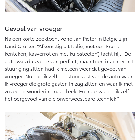
Vanaf € 46.301,-
Vanaf € 56.570,-
Gevoel van vroeger
Land Cruiser (excl. BTW)
Na een korte zoektocht vond Jan Pieter in België zijn
Land Cruiser. “Afkomstig uit Italië, met een Frans
kenteken, kasverrot en met kuipstoelen”, lacht hij. “De
auto was dus verre van perfect, maar toen ik achter het
stuur ging zitten had ik meteen weer dat gevoel van
vroeger. Nu had ik zélf het stuur vast van de auto waar
Vanaf € 89.986,-
ik vroeger die grote gasten in zag zitten en waar ik met
zoveel bewondering naar keek. En nu ervaarde ik zelf
het oergevoel van die onverwoestbare techniek.”