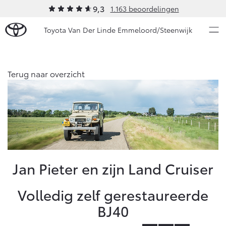
9,3
1.163 beoordelingen
Toyota Van Der Linde Emmeloord/Steenwijk
Over Ons
Terug naar overzicht
Modellen
Ons bedrijf
Occasions
Ons bedrijf
Aygo X
Yaris
Onze medewerkers
HYBRIDE
HYBRIDE
Autohopper/Autoverhuur
Nieuws & Acties
Jan Pieter en zijn Land Cruiser
Autohopper/Verhuisbus
Contact en Route
Onderhoud
Volledig zelf gerestaureerde
Vacatures
BJ40
Klantbeoordelingen
Vanaf € 23.750,-
Vanaf € 27.195,-
Diensten
Service & Onderhoud