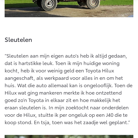
Multimedia
Connected check
Navigatie updates
bZ4X
bZ4X Touring
BATTERIJ-ELEKTRISCH
BATTERIJ-ELEKTRISCH
Sleutelen
“Sleutelen aan mijn eigen auto’s heb ik altijd gedaan,
dat is hartstikke leuk. Toen ik mijn huidige woning
Vanaf € 39.995,-
Vanaf € 48.995,-
kocht, heb ik voor weinig geld een Toyota Hilux
aangeschaft, als werkpaard voor alles in en om het
huis. Wat die auto allemaal kan is ongelooflijk. Toen de
Mirai
Proace City (excl. BTW)
Hilux wat ging mankeren merkte ik hoe ontzettend
WATERSTOF-ELEKTRISCH
OOK ALS BATTERIJ-
goed zo’n Toyota in elkaar zit en hoe makkelijk het
ELEKTRISCH
eraan sleutelen is. In mijn zoektocht naar onderdelen
voor de Hilux, stuitte ik per ongeluk op een J40 die te
koop stond. En tsja, toen was het zaadje wel geplant.”