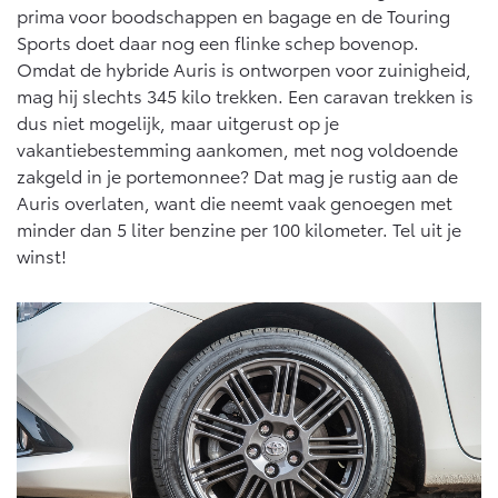
prima voor boodschappen en bagage en de Touring
Vanaf € 46.301,-
Vanaf € 56.570,-
Sports doet daar nog een flinke schep bovenop.
Omdat de hybride Auris is ontworpen voor zuinigheid,
mag hij slechts 345 kilo trekken. Een caravan trekken is
Land Cruiser (excl. BTW)
dus niet mogelijk, maar uitgerust op je
vakantiebestemming aankomen, met nog voldoende
zakgeld in je portemonnee? Dat mag je rustig aan de
Auris overlaten, want die neemt vaak genoegen met
minder dan 5 liter benzine per 100 kilometer. Tel uit je
winst!
Vanaf € 89.986,-