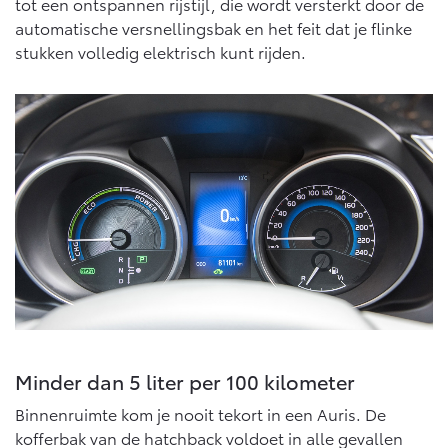
Vanaf € 76.695,-
Vanaf € 27.945,-
tot een ontspannen rijstijl, die wordt versterkt door de
automatische versnellingsbak en het feit dat je flinke
stukken volledig elektrisch kunt rijden.
Proace (excl. BTW)
Proace Verso
OOK ALS BATTERIJ-
BATTERIJ-ELEKTRISCH
ELEKTRISCH
Vanaf € 37.500,-
Vanaf € 55.950,-
Proace Max (excl. BTW)
Hilux (excl. BTW)
OOK ALS BATTERIJ-
OOK ALS BATTERIJ-
ELEKTRISCH
ELEKTRISCH
Minder dan 5 liter per 100 kilometer
Binnenruimte kom je nooit tekort in een Auris. De
kofferbak van de hatchback voldoet in alle gevallen