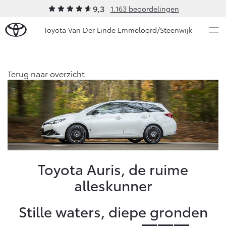
9,3
1.163 beoordelingen
Toyota Van Der Linde Emmeloord/Steenwijk
Over Ons
Terug naar overzicht
Modellen
Ons bedrijf
Occasions
Ons bedrijf
Aygo X
Yaris
Onze medewerkers
HYBRIDE
HYBRIDE
Autohopper/Autoverhuur
Nieuws & Acties
Toyota Auris, de ruime
Autohopper/Verhuisbus
alleskunner
Contact en Route
Onderhoud
Vacatures
Stille waters, diepe gronden
Klantbeoordelingen
Vanaf € 23.750,-
Vanaf € 27.195,-
Diensten
Service & Onderhoud