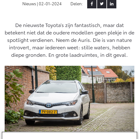
Nieuws |
02-01-2024
Delen:
Yaris Cross
Urban Cruiser
Werkplaatsafspraak
Zakelijk
HYBRIDE
BATTERIJ-ELEKTRISCH
Private Lease
Onderhoud op Maat
De nieuwste Toyota’s zijn fantastisch, maar dat
betekent niet dat de oudere modellen geen plekje in de
APK
Wat is Private Lease?
Zakelijk
spotlight verdienen. Neem de Auris. Die is van nature
Werkplaatsafspraak maken
Airco check
Bereken je maandbedrag
introvert, maar iedereen weet: stille waters, hebben
Vakantiecheck
Private Lease voor ZZP
diepe gronden. En grote laadruimtes, in dit geval.
Toyota voor de zaak
Contact en Route
Hybride Zekerheid Controle
Vanaf € 31.895,-
Vanaf € 32.995,-
Leaserijder
Toyota handleidingen
ZZP
Financieren
Schade melden
Toyota Service Informatie (SIL)
Wagenparkbeheer
Corolla Hatchback
Corolla Touring Sports
HYBRIDE
HYBRIDE
Toyota Betaalplan
Plan een proefrit
Schade & Garantie
Leasen
Vraag een brochure aan
Oplaadservice
Toyota Pechhulp
Financial Lease
Schade & Glasherstel
Thuislaadpakketten
Operational Lease
Bekijk de verwachte modellen
10 jaar Toyota garantie
Vanaf € 33.495,-
Vanaf € 35.495,-
Laadpas