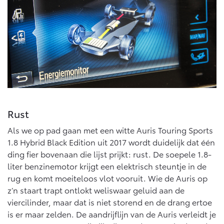
Multimedia
Connected check
Navigatie updates
bZ4X
bZ4X Touring
BATTERIJ-ELEKTRISCH
BATTERIJ-ELEKTRISCH
Vanaf € 39.995,-
Vanaf € 48.995,-
Rust
Als we op pad gaan met een witte Auris Touring Sports
1.8 Hybrid Black Edition uit 2017 wordt duidelijk dat één
Mirai
Proace City (excl. BTW)
ding fier bovenaan die lijst prijkt: rust. De soepele 1.8-
WATERSTOF-ELEKTRISCH
OOK ALS BATTERIJ-
ELEKTRISCH
liter benzinemotor krijgt een elektrisch steuntje in de
rug en komt moeiteloos vlot vooruit. Wie de Auris op
z’n staart trapt ontlokt weliswaar geluid aan de
viercilinder, maar dat is niet storend en de drang ertoe
is er maar zelden. De aandrijflijn van de Auris verleidt je