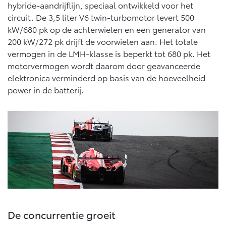
Multimedia
hybride-aandrijflijn, speciaal ontwikkeld voor het
Connected check
circuit. De 3,5 liter V6 twin-turbomotor levert 500
Navigatie updates
kW/680 pk op de achterwielen en een generator van
bZ4X
bZ4X Touring
BATTERIJ-ELEKTRISCH
BATTERIJ-ELEKTRISCH
200 kW/272 pk drijft de voorwielen aan. Het totale
vermogen in de LMH-klasse is beperkt tot 680 pk. Het
motorvermogen wordt daarom door geavanceerde
elektronica verminderd op basis van de hoeveelheid
power in de batterij.
Vanaf € 39.995,-
Vanaf € 48.995,-
Mirai
Proace City (excl. BTW)
WATERSTOF-ELEKTRISCH
OOK ALS BATTERIJ-
ELEKTRISCH
De concurrentie groeit