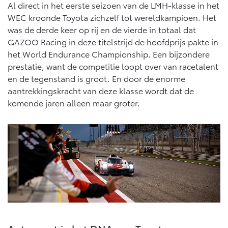
Vanaf € 76.695,-
Vanaf € 27.945,-
Al direct in het eerste seizoen van de LMH-klasse in het
WEC kroonde Toyota zichzelf tot wereldkampioen. Het
was de derde keer op rij en de vierde in totaal dat
Proace (excl. BTW)
Proace Verso
GAZOO Racing in deze titelstrijd de hoofdprijs pakte in
OOK ALS BATTERIJ-
BATTERIJ-ELEKTRISCH
het World Endurance Championship. Een bijzondere
ELEKTRISCH
prestatie, want de competitie loopt over van racetalent
en de tegenstand is groot. En door de enorme
aantrekkingskracht van deze klasse wordt dat de
komende jaren alleen maar groter.
Vanaf € 37.500,-
Vanaf € 55.950,-
Proace Max (excl. BTW)
Hilux (excl. BTW)
OOK ALS BATTERIJ-
OOK ALS BATTERIJ-
ELEKTRISCH
ELEKTRISCH