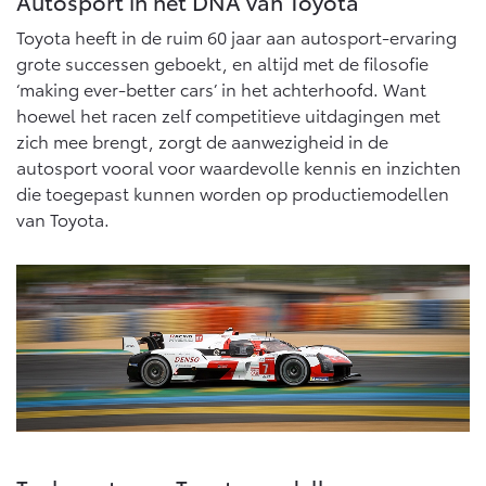
Autosport in het DNA van Toyota
Vanaf € 46.301,-
Vanaf € 56.570,-
Toyota heeft in de ruim 60 jaar aan autosport-ervaring
grote successen geboekt, en altijd met de filosofie
‘making ever-better cars’ in het achterhoofd. Want
Land Cruiser (excl. BTW)
hoewel het racen zelf competitieve uitdagingen met
zich mee brengt, zorgt de aanwezigheid in de
autosport vooral voor waardevolle kennis en inzichten
die toegepast kunnen worden op productiemodellen
van Toyota.
Vanaf € 89.986,-