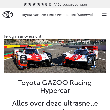
9,3
1.163 beoordelingen
Toyota Van Der Linde Emmeloord/Steenwijk
Over Ons
Terug naar overzicht
Modellen
Ons bedrijf
Occasions
Ons bedrijf
Aygo X
Yaris
Onze medewerkers
HYBRIDE
HYBRIDE
Autohopper/Autoverhuur
Nieuws & Acties
Toyota GAZOO Racing
Autohopper/Verhuisbus
Hypercar
Contact en Route
Onderhoud
Vacatures
Alles over deze ultrasnelle
Klantbeoordelingen
Vanaf € 23.750,-
Vanaf € 27.195,-
Diensten
Service & Onderhoud