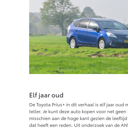
Vanaf € 76.695,-
Proace Max (excl.
BTW)
OOK ALS BATTERIJ-
ELEKTRISCH
Vanaf € 46.301,-
Elf jaar oud
De Toyota Prius+ in dit verhaal is elf jaar oud
teller. Je kunt deze auto kopen voor net geen 1
misschien aan de hoge kant gezien de leeftij
dat heeft een reden. Uit onderzoek van de ANW