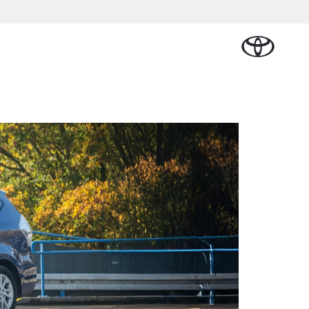
Plan een proefrit
Schade melden
Contact en
Plan een
n
Onderdelen &
Oplaadservice
Bedrijfswagens
Route
proefrit
Urban Cruiser
Accessoires
BATTERIJ-
ELEKTRISCH
Vraag een brochure aan
Werkplaatsafspraak
lplan
cial Lease
Thuislaadpakketten
Bedrijfswagens
Vraag een
maken
Onderdelen
op maat
brochure
tional
Laadpas
aan
Accessoires
Financieren of
Bekijk de verwachte
e
Energie en slim
Contact en
modellen
leasen
Route
Banden
laden
Contact
e
Verzekeren
Vanaf € 32.995,-
en Route
Toyota C-HR
OOK ALS PLUG-IN
nsten
HYBRIDE
/Autoverhuur