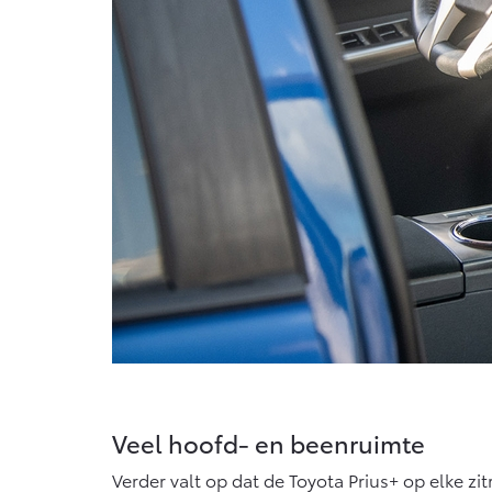
Veel hoofd- en beenruimte
Verder valt op dat de Toyota Prius+ op elke z