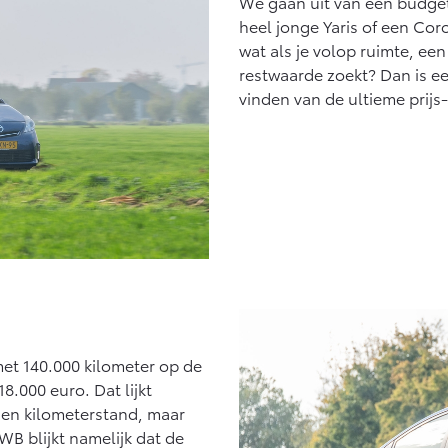
We gaan uit van een budget
Vanaf € 27.945,-
Vanaf € 37.500,-
heel jonge Yaris of een Cor
wat als je volop ruimte, een
Hilux (excl. BTW)
Land Cruiser (excl.
OOK ALS BATTERIJ-
BTW)
restwaarde zoekt? Dan is ee
ELEKTRISCH
vinden van de ultieme prijs-
Vanaf € 56.570,-
Vanaf € 89.986,-
 met 140.000 kilometer op de
8.000 euro. Dat lijkt
d en kilometerstand, maar
B blijkt namelijk dat de