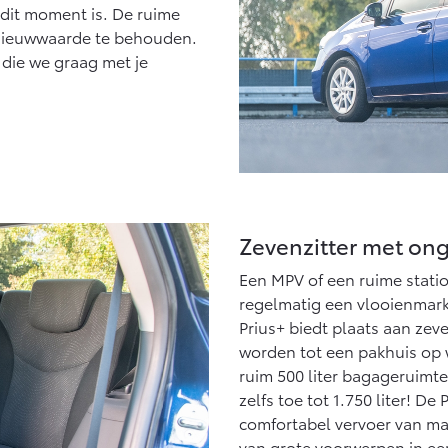
dit moment is. De ruime
n nieuwwaarde te behouden.
 die we graag met je
Zevenzitter met on
Een MPV of een ruime statio
regelmatig een vlooienmarkt
Prius+ biedt plaats aan ze
worden tot een pakhuis op wi
ruim 500 liter bagageruimte
zelfs toe tot 1.750 liter! De
comfortabel vervoer van ma
van grote voorwerpen in een 