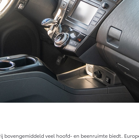
itrij bovengemiddeld veel hoofd- en beenruimte biedt. Euro