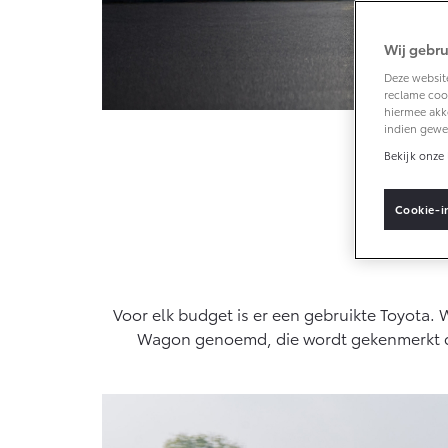
Wij gebru
Vanaf € 33.495,-
Deze website
reclame cook
Toyota C-HR+
hiermee akk
BATTERIJ-
indien gewe
ELEKTRISCH
Bekijk onze 
Cookie-i
Vanaf € 37.995,-
Mirai
Voor elk budget is er een gebruikte Toyota. 
WATERSTOF-
ELEKTRISCH
Wagon genoemd, die wordt gekenmerkt door