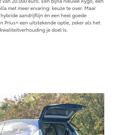
 van 20.000 euro. Een bijna nieuwe Aygo, een
Vanaf € 55.950,-
olla met meer ervaring: keuze te over. Maar
 hybride aandrijflijn én een heel goede
n Prius+ een uitstekende optie, zeker als het
kwaliteitverhouding je doel is.