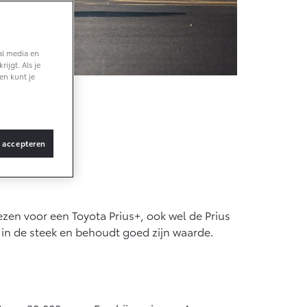
Verhuisbus
Vanaf € 36.495,-
al media en
ijgt. Als je
bZ4X Touring
en kunt je
BATTERIJ-
ELEKTRISCH
n
s accepteren
Vanaf € 48.995,-
Proace Verso
ezen voor een Toyota Prius+, ook wel de Prius
BATTERIJ-
ELEKTRISCH
 in de steek en behoudt goed zijn waarde.