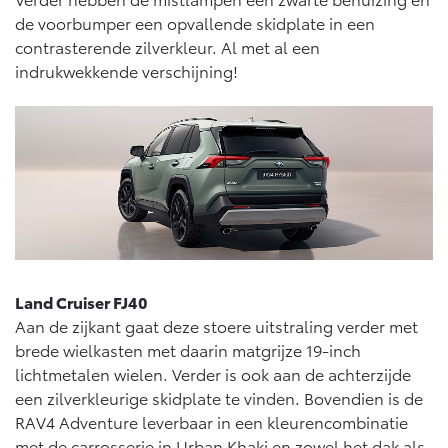
10 jaar batterijgarantie
de voorbumper een opvallende skidplate in een
Energie en slim laden
Bedrijfswagens
Toyota fabrieksgarantie
contrasterende zilverkleur. Al met al een
Corolla Cross
Toyota C-HR
HYBRIDE
OOK ALS PLUG-IN
indrukwekkende verschijning!
HYBRIDE
Bedrijfswagens op maat
Verzekeren
Onderdelen & Accessoires
Financieren of leasen
Toyota Autoverzekering
Verzekeren
Onderdelen
Toyota Hybride Autoverzekering
Accessoires
Vanaf € 39.995,-
Vanaf € 36.495,-
Banden
Overige diensten
Connected
Toyota C-HR+
RAV4
Autohopper/Autoverhuur
BATTERIJ-ELEKTRISCH
PLUG-IN HYBRIDE
Land Cruiser FJ40
Autohopper/Verhuisbus
Aan de zijkant gaat deze stoere uitstraling verder met
Connected Services
brede wielkasten met daarin matgrijze 19-inch
MyToyota login
lichtmetalen wielen. Verder is ook aan de achterzijde
MyToyota App
een zilverkleurige skidplate te vinden. Bovendien is de
Abonnementen
RAV4 Adventure leverbaar in een kleurencombinatie
Vanaf € 37.995,-
Vanaf € 49.995,-
met de carrosserie in Urban Khaki en zowel het dak als