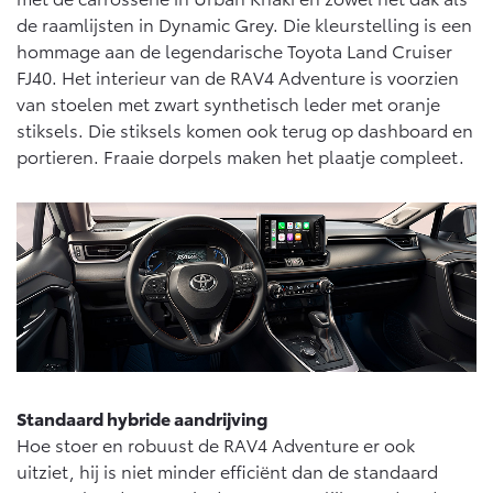
Multimedia
de raamlijsten in Dynamic Grey. Die kleurstelling is een
Connected check
hommage aan de legendarische Toyota Land Cruiser
Navigatie updates
bZ4X
bZ4X Touring
FJ40. Het interieur van de RAV4 Adventure is voorzien
BATTERIJ-ELEKTRISCH
BATTERIJ-ELEKTRISCH
van stoelen met zwart synthetisch leder met oranje
stiksels. Die stiksels komen ook terug op dashboard en
portieren. Fraaie dorpels maken het plaatje compleet.
Vanaf € 39.995,-
Vanaf € 48.995,-
Mirai
Proace City (excl. BTW)
WATERSTOF-ELEKTRISCH
OOK ALS BATTERIJ-
ELEKTRISCH
Standaard hybride aandrijving
Hoe stoer en robuust de RAV4 Adventure er ook
uitziet, hij is niet minder efficiënt dan de standaard