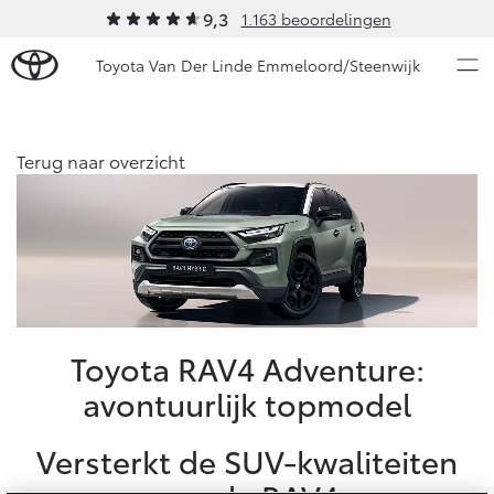
9,3
1.163 beoordelingen
Toyota Van Der Linde Emmeloord/Steenwijk
Over Ons
Terug naar overzicht
Modellen
Ons bedrijf
Occasions
Ons bedrijf
Aygo X
Yaris
Onze medewerkers
HYBRIDE
HYBRIDE
Autohopper/Autoverhuur
Nieuws & Acties
Toyota RAV4 Adventure:
Autohopper/Verhuisbus
avontuurlijk topmodel
Contact en Route
Onderhoud
Vacatures
Versterkt de SUV-kwaliteiten
Klantbeoordelingen
Vanaf € 23.750,-
Vanaf € 27.195,-
Diensten
Service & Onderhoud