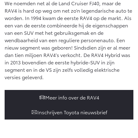
We noemden net al de Land Cruiser FJ40, maar de
Vanaf € 46.301,-
Vanaf € 56.570,-
RAV4 is hard op weg om net zo’n legendarische auto te
worden. In 1994 kwam de eerste RAV4 op de markt. Als
een van de eerste combineerde hij de eigenschappen
Land Cruiser (excl. BTW)
van een SUV met het gebruiksgemak en de
wendbaarheid van een reguliere personenauto. Een
nieuw segment was geboren! Sindsdien zijn er al meer
dan tien miljoen RAV4’s verkocht. De RAV4 Hybrid was
in 2013 bovendien de eerste hybride-SUV in zijn
segment en in de VS zijn zelfs volledig elektrische
Vanaf € 89.986,-
versies geleverd.
Meer info over de RAV4
Inschrijven Toyota nieuwsbrief