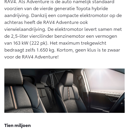
Vanaf € 76.695,-
Vanaf € 27.945,-
RAV4. Als Adventure is de auto namelijk standaard
voorzien van de vierde generatie Toyota hybride
aandrijving. Dankzij een compacte elektromotor op de
achteras heeft de RAV4 Adventure ook
Proace (excl. BTW)
Proace Verso
OOK ALS BATTERIJ-
BATTERIJ-ELEKTRISCH
vierwielaandrijving. De elektromotor levert samen met
ELEKTRISCH
de 2,5-liter viercilinder benzinemotor een vermogen
van 163 kW (222 pk). Het maximum trekgewicht
bedraagt zelfs 1.650 kg. Kortom, geen klus is te zwaar
voor de RAV4 Adventure!
Vanaf € 37.500,-
Vanaf € 55.950,-
Proace Max (excl. BTW)
Hilux (excl. BTW)
OOK ALS BATTERIJ-
OOK ALS BATTERIJ-
ELEKTRISCH
ELEKTRISCH
Tien miljoen