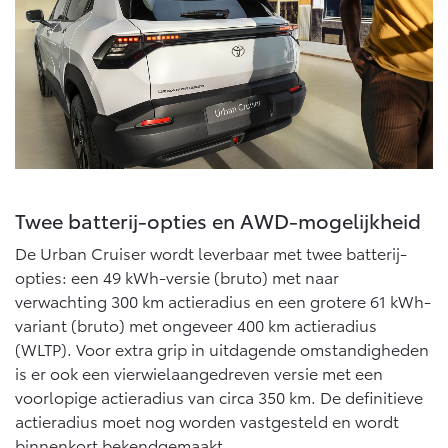
Vanaf € 76.695,-
Vanaf € 27.945,-
Proace (excl. BTW)
Proace Verso
OOK ALS BATTERIJ-
BATTERIJ-ELEKTRISCH
ELEKTRISCH
Twee batterij-opties en AWD-mogelijkheid
Vanaf € 37.500,-
Vanaf € 55.950,-
De Urban Cruiser wordt leverbaar met twee batterij-
opties: een 49 kWh-versie (bruto) met naar
verwachting 300 km actieradius en een grotere 61 kWh-
Proace Max (excl. BTW)
Hilux (excl. BTW)
OOK ALS BATTERIJ-
OOK ALS BATTERIJ-
variant (bruto) met ongeveer 400 km actieradius
ELEKTRISCH
ELEKTRISCH
(WLTP). Voor extra grip in uitdagende omstandigheden
is er ook een vierwielaangedreven versie met een
voorlopige actieradius van circa 350 km. De definitieve
actieradius moet nog worden vastgesteld en wordt
binnenkort bekendgemaakt.