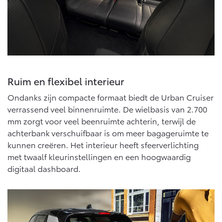
Multimedia
Connected check
Navigatie updates
bZ4X
bZ4X Touring
BATTERIJ-ELEKTRISCH
BATTERIJ-ELEKTRISCH
Ruim en flexibel interieur
Ondanks zijn compacte formaat biedt de Urban Cruiser
verrassend veel binnenruimte. De wielbasis van 2.700
Vanaf € 39.995,-
Vanaf € 48.995,-
mm zorgt voor veel beenruimte achterin, terwijl de
achterbank verschuifbaar is om meer bagageruimte te
kunnen creëren. Het interieur heeft sfeerverlichting
Mirai
Proace City (excl. BTW)
WATERSTOF-ELEKTRISCH
OOK ALS BATTERIJ-
met twaalf kleurinstellingen en een hoogwaardig
ELEKTRISCH
digitaal dashboard.