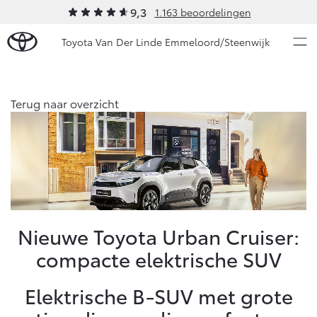
9,3
1.163 beoordelingen
Toyota Van Der Linde Emmeloord/Steenwijk
Over Ons
Terug naar overzicht
Modellen
Ons bedrijf
Occasions
Ons bedrijf
Aygo X
Yaris
Onze medewerkers
HYBRIDE
HYBRIDE
Autohopper/Autoverhuur
Nieuws & Acties
Nieuwe Toyota Urban Cruiser:
Autohopper/Verhuisbus
compacte elektrische SUV
Contact en Route
Onderhoud
Vacatures
Elektrische B-SUV met grote
Klantbeoordelingen
Vanaf € 23.750,-
Vanaf € 27.195,-
Diensten
Service & Onderhoud