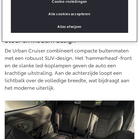
10 jaar batterijgarantie
Cookie-instellingen
Energie en slim laden
Bedrijfswagens
Toyota fabrieksgarantie
Alle cookies accepteren
Corolla Cross
Toyota C-HR
HYBRIDE
OOK ALS PLUG-IN
HYBRIDE
Bedrijfswagens op maat
Alles afwijzen
Verzekeren
Onderdelen & Accessoires
Financieren of leasen
Stoer en modern design
Toyota Autoverzekering
Verzekeren
Onderdelen
De Urban Cruiser combineert compacte buitenmaten
Toyota Hybride Autoverzekering
Accessoires
met een robuust SUV-design. Het ‘hammerhead’-front
Vanaf € 39.995,-
Vanaf € 36.495,-
en de slanke led-koplampen geven de auto een
Banden
krachtige uitstraling. Aan de achterzijde loopt een
Overige diensten
lichtbalk over de volledige breedte, wat bijdraagt aan
Connected
het moderne uiterlijk.
Toyota C-HR+
RAV4
Autohopper/Autoverhuur
BATTERIJ-ELEKTRISCH
PLUG-IN HYBRIDE
Autohopper/Verhuisbus
Connected Services
MyToyota login
MyToyota App
Abonnementen
Vanaf € 37.995,-
Vanaf € 49.995,-