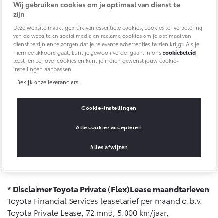
Wij gebruiken cookies om je optimaal van dienst te
zijn
Yaris Cross
Urban Cruiser
Delen:
Werkplaatsafspraak
Zakelijk
HYBRIDE
BATTERIJ-ELEKTRISCH
Deze website maakt gebruik van essentiële cookies, cookies ter verbetering
Private Lease
van de website en social media en reclame cookies om je optimaal van
Onderhoud op Maat
dienst te zijn en te zorgen dat je relevante advertenties te zien krijgt. Als je
APK
hiermee akkoord gaat, kunt je gewoon verder gaan. In ons
cookiebeleid
Wat is Private Lease?
100% elektrisch. 100% urban. De volledig elektrische
Zakelijk
Werkplaatsafspraak maken
leest jemeer over cookies en kunt je indien gewenst jouw cookie-
Airco check
Urban Cruiser is compact, comfortabel en opvallend
Bereken je maandbedrag
instellingen aanpassen.
Vakantiecheck
stijlvol. Ideaal voor het dagelijkse verkeer in en om de
Private Lease voor ZZP
Bekijk onze leveranciers
Toyota voor de zaak
Contact en Route
stad. En met Toyota Private Lease
vanaf € 489,- per
Hybride Zekerheid Controle
Vanaf € 31.895,-
Vanaf € 32.995,-
Leaserijder
maand*
stap je zorgeloos in, zonder verrassingen. Kies
Toyota handleidingen
Cookie-instellingen
ZZP
je uitvoering,
bereken je maandbedrag
of plan een
Financieren
Schade melden
Toyota Service Informatie (SIL)
proefrit.
Alle cookies accepteren
Wagenparkbeheer
Corolla Hatchback
Corolla Touring Sports
HYBRIDE
HYBRIDE
Toyota Betaalplan
Plan een proefrit
Alles afwijzen
Schade & Garantie
Reserveer nu
Leasen
Vraag een brochure aan
Oplaadservice
Toyota Pechhulp
Financial Lease
* Disclaimer Toyota Private (Flex)Lease maandtarieven
Schade & Glasherstel
Toyota Financial Services leasetarief per maand o.b.v.
Thuislaadpakketten
Operational Lease
Bekijk de verwachte modellen
10 jaar Toyota garantie
Vanaf € 33.495,-
Vanaf € 35.495,-
Toyota Private Lease, 72 mnd, 5.000 km/jaar,
Laadpas