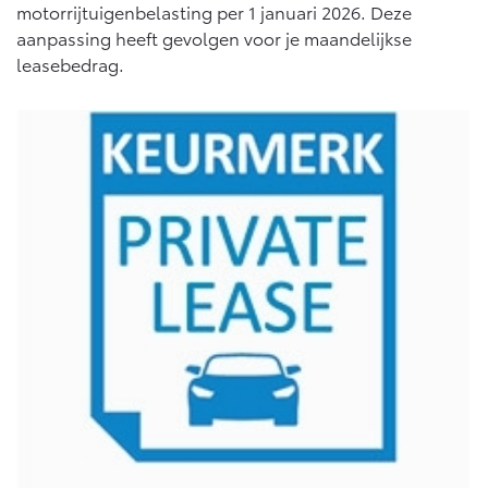
Multimedia
motorrijtuigenbelasting per 1 januari 2026. Deze
Connected check
aanpassing heeft gevolgen voor je maandelijkse
Navigatie updates
leasebedrag.
bZ4X
bZ4X Touring
BATTERIJ-ELEKTRISCH
BATTERIJ-ELEKTRISCH
Vanaf € 39.995,-
Vanaf € 48.995,-
Mirai
Proace City (excl. BTW)
WATERSTOF-ELEKTRISCH
OOK ALS BATTERIJ-
ELEKTRISCH