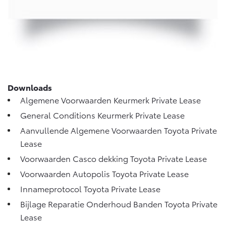
Vanaf € 76.695,-
Vanaf € 27.945,-
Proace (excl. BTW)
Proace Verso
OOK ALS BATTERIJ-
BATTERIJ-ELEKTRISCH
ELEKTRISCH
Downloads
Algemene Voorwaarden Keurmerk Private Lease
General Conditions Keurmerk Private Lease
Vanaf € 37.500,-
Vanaf € 55.950,-
Aanvullende Algemene Voorwaarden Toyota Private
Lease
Proace Max (excl. BTW)
Hilux (excl. BTW)
Voorwaarden Casco dekking Toyota Private Lease
OOK ALS BATTERIJ-
OOK ALS BATTERIJ-
ELEKTRISCH
ELEKTRISCH
Voorwaarden Autopolis Toyota Private Lease
Innameprotocol Toyota Private Lease
Bijlage Reparatie Onderhoud Banden Toyota Private
Lease