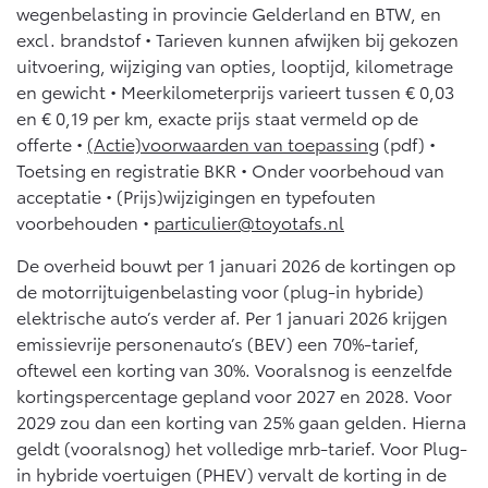
10 jaar batterijgarantie
wegenbelasting in provincie Gelderland en BTW, en
Energie en slim laden
Bedrijfswagens
excl. brandstof • Tarieven kunnen afwijken bij gekozen
Toyota fabrieksgarantie
Corolla Cross
Toyota C-HR
uitvoering, wijziging van opties, looptijd, kilometrage
HYBRIDE
OOK ALS PLUG-IN
en gewicht • Meerkilometerprijs varieert tussen € 0,03
HYBRIDE
Bedrijfswagens op maat
Verzekeren
Onderdelen & Accessoires
en € 0,19 per km, exacte prijs staat vermeld op de
Financieren of leasen
offerte •
(Actie)voorwaarden van toepassing
(pdf) •
Toyota Autoverzekering
Verzekeren
Toetsing en registratie BKR • Onder voorbehoud van
Onderdelen
Toyota Hybride Autoverzekering
acceptatie • (Prijs)wijzigingen en typefouten
Accessoires
voorbehouden •
particulier@toyotafs.nl
Vanaf € 39.995,-
Vanaf € 36.495,-
Banden
Overige diensten
De overheid bouwt per 1 januari 2026 de kortingen op
de motorrijtuigenbelasting voor (plug-in hybride)
Connected
Toyota C-HR+
RAV4
elektrische auto’s verder af. Per 1 januari 2026 krijgen
Autohopper/Autoverhuur
BATTERIJ-ELEKTRISCH
PLUG-IN HYBRIDE
emissievrije personenauto’s (BEV) een 70%-tarief,
Autohopper/Verhuisbus
Connected Services
oftewel een korting van 30%. Vooralsnog is eenzelfde
kortingspercentage gepland voor 2027 en 2028. Voor
MyToyota login
2029 zou dan een korting van 25% gaan gelden. Hierna
MyToyota App
geldt (vooralsnog) het volledige mrb-tarief. Voor Plug-
Abonnementen
in hybride voertuigen (PHEV) vervalt de korting in de
Vanaf € 37.995,-
Vanaf € 49.995,-