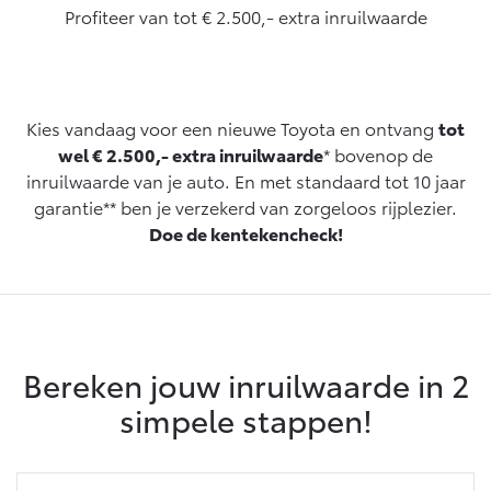
Profiteer van tot € 2.500,- extra inruilwaarde
Yaris Cross
Urban Cruiser
Werkplaatsafspraak
Zakelijk
HYBRIDE
BATTERIJ-ELEKTRISCH
Private Lease
Onderhoud op Maat
APK
Wat is Private Lease?
Kies vandaag voor een nieuwe Toyota en ontvang
tot
Zakelijk
Werkplaatsafspraak maken
Airco check
wel € 2.500,- extra inruilwaarde
* bovenop de
Bereken je maandbedrag
Vakantiecheck
inruilwaarde van je auto. En met standaard tot 10 jaar
Private Lease voor ZZP
Toyota voor de zaak
Contact en Route
garantie** ben je verzekerd van zorgeloos rijplezier.
Hybride Zekerheid Controle
Vanaf € 31.895,-
Vanaf € 32.995,-
Leaserijder
Doe de kentekencheck!
Toyota handleidingen
ZZP
Financieren
Schade melden
Toyota Service Informatie (SIL)
Wagenparkbeheer
Corolla Hatchback
Corolla Touring Sports
HYBRIDE
HYBRIDE
Toyota Betaalplan
Plan een proefrit
Schade & Garantie
Leasen
Bereken jouw inruilwaarde in 2
Vraag een brochure aan
Oplaadservice
Toyota Pechhulp
simpele stappen!
Financial Lease
Schade & Glasherstel
Thuislaadpakketten
Operational Lease
Bekijk de verwachte modellen
10 jaar Toyota garantie
Vanaf € 33.495,-
Vanaf € 35.495,-
Laadpas