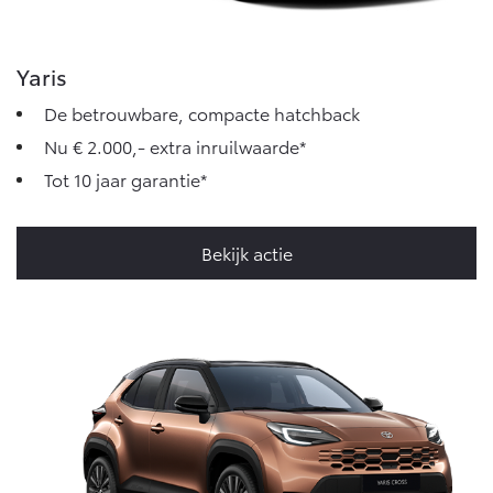
Vanaf € 46.301,-
Vanaf € 56.570,-
Yaris
Land Cruiser (excl. BTW)
De betrouwbare, compacte hatchback
Nu € 2.000,- extra inruilwaarde*
Tot 10 jaar garantie*
Bekijk actie
Vanaf € 89.986,-