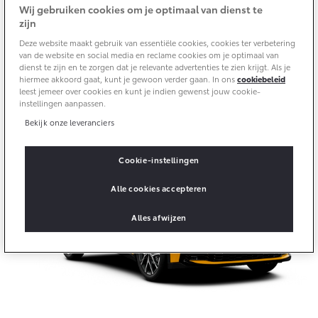
Multimedia
Wij gebruiken cookies om je optimaal van dienst te
Connected check
zijn
Navigatie updates
Deze website maakt gebruik van essentiële cookies, cookies ter verbetering
bZ4X
bZ4X Touring
van de website en social media en reclame cookies om je optimaal van
BATTERIJ-ELEKTRISCH
BATTERIJ-ELEKTRISCH
dienst te zijn en te zorgen dat je relevante advertenties te zien krijgt. Als je
Kies jouw nieuwe Toyota
hiermee akkoord gaat, kunt je gewoon verder gaan. In ons
cookiebeleid
leest jemeer over cookies en kunt je indien gewenst jouw cookie-
Selecteer jouw favoriete model en ontdek meer.
instellingen aanpassen.
Bekijk onze leveranciers
Vanaf € 39.995,-
Vanaf € 48.995,-
Cookie-instellingen
Alle cookies accepteren
Mirai
Proace City (excl. BTW)
Alles afwijzen
WATERSTOF-ELEKTRISCH
OOK ALS BATTERIJ-
ELEKTRISCH