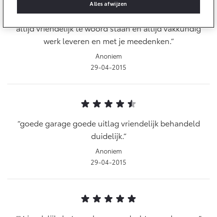
Multimedia
Alles afwijzen
Connected check
vriendelijk, behulpzaam en kundige mensen die je
Navigatie updates
altijd vriendelijk te woord staan en altijd vakkundig
bZ4X
bZ4X Touring
BATTERIJ-ELEKTRISCH
BATTERIJ-ELEKTRISCH
werk leveren en met je meedenken.
Anoniem
29-04-2015
Vanaf € 39.995,-
Vanaf € 48.995,-
goede garage goede uitlag vriendelijk behandeld
duidelijk.
Mirai
Proace City (excl. BTW)
WATERSTOF-ELEKTRISCH
OOK ALS BATTERIJ-
Anoniem
ELEKTRISCH
29-04-2015