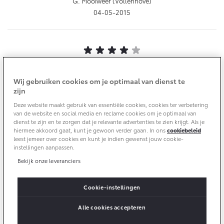
G. Mooiweer (Vollenhove)
10 jaar batterijgarantie
Energie en slim laden
04-05-2015
Bedrijfswagens
Toyota fabrieksgarantie
Corolla Cross
Toyota C-HR
HYBRIDE
OOK ALS PLUG-IN
HYBRIDE
Bedrijfswagens op maat
Verzekeren
Onderdelen & Accessoires
Financieren of leasen
Goede informatie
Toyota Autoverzekering
Verzekeren
Onderdelen
Wij gebruiken cookies om je optimaal van dienst te
Toyota Hybride Autoverzekering
Fam M de Wit (Urk)
zijn
Accessoires
30-04-2015
Vanaf € 39.995,-
Vanaf € 36.495,-
Deze website maakt gebruik van essentiële cookies, cookies ter verbetering
Banden
van de website en social media en reclame cookies om je optimaal van
Overige diensten
dienst te zijn en te zorgen dat je relevante advertenties te zien krijgt. Als je
hiermee akkoord gaat, kunt je gewoon verder gaan. In ons
cookiebeleid
leest jemeer over cookies en kunt je indien gewenst jouw cookie-
Connected
Toyota C-HR+
RAV4
Autohopper/Autoverhuur
instellingen aanpassen.
BATTERIJ-ELEKTRISCH
PLUG-IN HYBRIDE
zeer betrouwbaar
Autohopper/Verhuisbus
Bekijk onze leveranciers
Connected Services
ineke duine-rhee (giethoorn)
MyToyota login
29-04-2015
Cookie-instellingen
MyToyota App
Alle cookies accepteren
Abonnementen
Vanaf € 37.995,-
Vanaf € 49.995,-