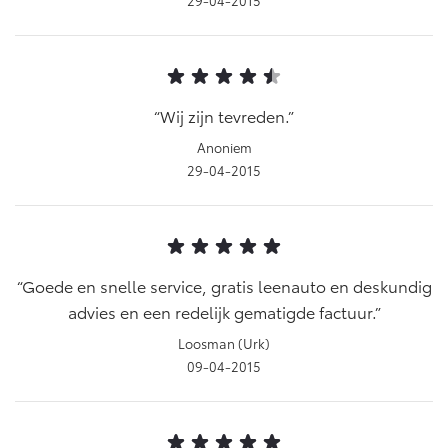
29-04-2015
Vanaf € 46.301,-
Vanaf € 56.570,-
Land Cruiser (excl. BTW)
Wij zijn tevreden.
Anoniem
29-04-2015
Vanaf € 89.986,-
Goede en snelle service, gratis leenauto en deskundig
advies en een redelijk gematigde factuur.
Loosman (Urk)
09-04-2015