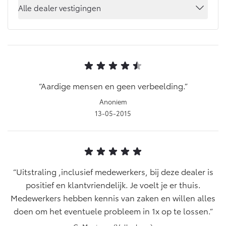
Alle dealer vestigingen
Yaris Cross
Urban Cruiser
Werkplaatsafspraak
Zakelijk
HYBRIDE
BATTERIJ-ELEKTRISCH
Private Lease
Onderhoud op Maat
APK
Wat is Private Lease?
Zakelijk
Werkplaatsafspraak maken
Airco check
Bereken je maandbedrag
Vakantiecheck
Aardige mensen en geen verbeelding.
Private Lease voor ZZP
Toyota voor de zaak
Contact en Route
Hybride Zekerheid Controle
Vanaf € 31.895,-
Vanaf € 32.995,-
Anoniem
Leaserijder
Toyota handleidingen
13-05-2015
ZZP
Financieren
Schade melden
Toyota Service Informatie (SIL)
Wagenparkbeheer
Corolla Hatchback
Corolla Touring Sports
HYBRIDE
HYBRIDE
Toyota Betaalplan
Plan een proefrit
Schade & Garantie
Leasen
Uitstraling ,inclusief medewerkers, bij deze dealer is
Vraag een brochure aan
Oplaadservice
positief en klantvriendelijk. Je voelt je er thuis.
Toyota Pechhulp
Financial Lease
Medewerkers hebben kennis van zaken en willen alles
Schade & Glasherstel
Thuislaadpakketten
Operational Lease
doen om het eventuele probleem in 1x op te lossen.
Bekijk de verwachte modellen
10 jaar Toyota garantie
Vanaf € 33.495,-
Vanaf € 35.495,-
Laadpas