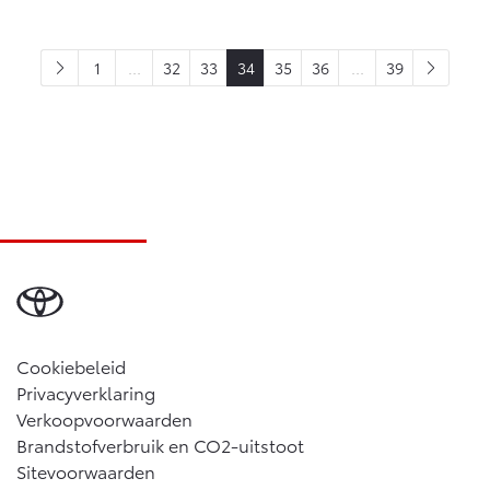
1
...
32
33
34
35
36
...
39
Cookiebeleid
Privacyverklaring
Verkoopvoorwaarden
Brandstofverbruik en CO2-uitstoot
Sitevoorwaarden