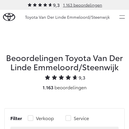
9,3
1.163 beoordelingen
Toyota Van Der Linde Emmeloord/Steenwijk
Over Ons
Modellen
Ons bedrijf
Beoordelingen Toyota Van Der
Linde Emmeloord/Steenwijk
Occasions
Ons bedrijf
Aygo X
Yaris
9,3
Onze medewerkers
HYBRIDE
HYBRIDE
Autohopper/Autoverhuur
1.163
beoordelingen
Nieuws & Acties
Autohopper/Verhuisbus
Contact en Route
Onderhoud
Vacatures
Filter
Verkoop
Service
Klantbeoordelingen
Vanaf € 23.750,-
Vanaf € 27.195,-
Diensten
Service & Onderhoud