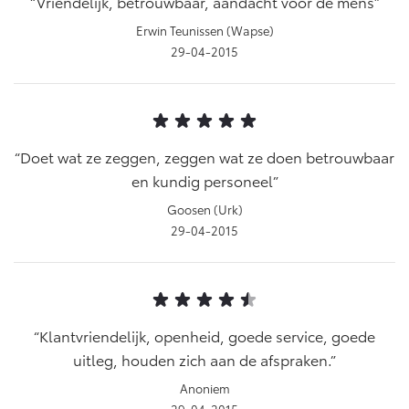
Vriendelijk, betrouwbaar, aandacht voor de mens
Vanaf € 76.695,-
Vanaf € 27.945,-
Erwin Teunissen (Wapse)
29-04-2015
Proace (excl. BTW)
Proace Verso
OOK ALS BATTERIJ-
BATTERIJ-ELEKTRISCH
ELEKTRISCH
Doet wat ze zeggen, zeggen wat ze doen betrouwbaar
en kundig personeel
Goosen (Urk)
Vanaf € 37.500,-
Vanaf € 55.950,-
29-04-2015
Proace Max (excl. BTW)
Hilux (excl. BTW)
OOK ALS BATTERIJ-
OOK ALS BATTERIJ-
ELEKTRISCH
ELEKTRISCH
Klantvriendelijk, openheid, goede service, goede
uitleg, houden zich aan de afspraken.
Anoniem